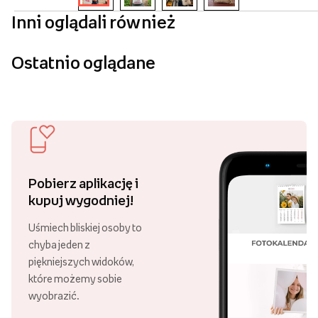
Inni oglądali również
Ostatnio oglądane
Pobierz aplikację i
kupuj wygodniej!
Uśmiech bliskiej osoby to
chyba jeden z
piękniejszych widoków,
które możemy sobie
wyobrazić.