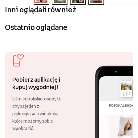
Inni oglądali również
Ostatnio oglądane
Pobierz aplikację i
kupuj wygodniej!
Uśmiech bliskiej osoby to
chyba jeden z
piękniejszych widoków,
które możemy sobie
wyobrazić.