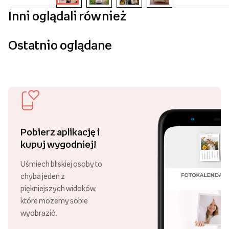
Inni oglądali również
Ostatnio oglądane
Pobierz aplikację i
kupuj wygodniej!
Uśmiech bliskiej osoby to
chyba jeden z
piękniejszych widoków,
które możemy sobie
wyobrazić.