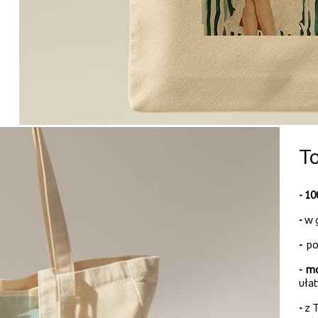
To
- 1
-
w 
-
po
-
mo
uła
-
z T