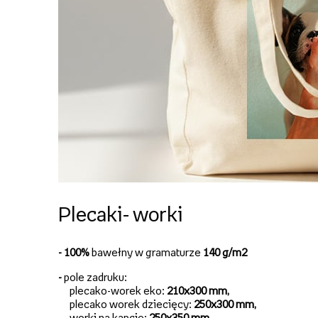
Plecaki- worki
- 100%
bawełny w gramaturze
140 g/m2
-
pole zadruku:
plecako-worek eko:
210x300 mm,
plecako worek dziecięcy:
250x300 mm,
worki na kapcie:
250x350 mm