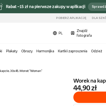
Rabat –15 zł na pierwsze zakupy w aplikacji
Sprawd
u
POBIERZ APLIKACJĘ
DLA SZK
Znajdź
PL
fotografa
ki
Plakaty
Obrazy
Harmonijka
Kartki i zaproszenia
Odzież
kapcie, 30x45, Monet "Woman"