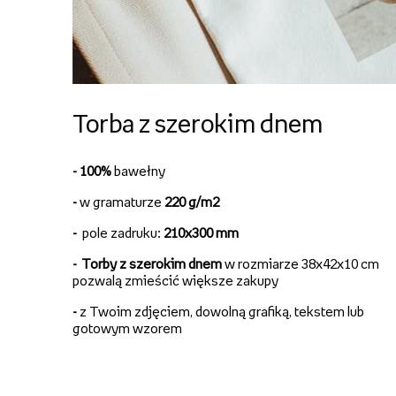
Torba z szerokim dnem
- 100%
bawełny
-
w gramaturze
220 g/m2
-
pole zadruku:
210x300 mm
-
Torby z szerokim dnem
w rozmiarze 38x42x10 cm
pozwalą zmieścić większe zakupy
-
z Twoim zdjęciem, dowolną grafiką, tekstem lub
gotowym wzorem