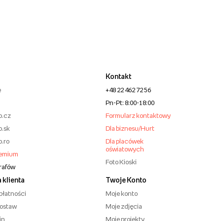
Kontakt
e
+48 22 462 72 56
Pn-Pt: 8:00-18:00
o.cz
Formularz kontaktowy
o.sk
Dla biznesu/Hurt
o.ro
Dla placówek
oświatowych
remium
Foto Kioski
grafów
 klienta
Twoje Konto
płatności
Moje konto
dostaw
Moje zdjęcia
in
Moje projekty