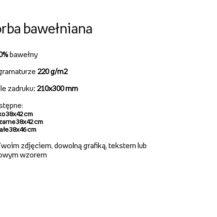
rba bawełniana
00%
bawełny
gramaturze
220 g/m2
le zadruku:
210x300 mm
stępne
:
ko 38x42 cm
zarne 38x42 cm
iałe 38x46 cm
woim zdjęciem, dowolną grafiką, tekstem lub
owym wzorem