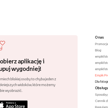
O nas
Promocj
Blog
empikfot
obierz aplikację i
empikfot
upuj wygodniej!
empikfot
Empik P
miech bliskiej osoby to chyba jeden z
Dla foto
ękniejszych widoków, które możemy
Obsługa
bie wyobrazić.
Sposoby 
Cennik 
Regulam