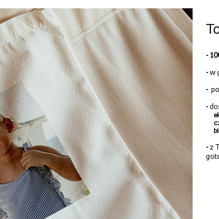
To
- 1
-
w 
-
po
-
do
e
c
b
-
z T
got