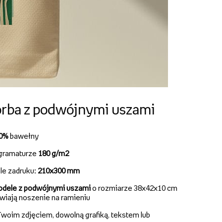
rba z podwójnymi uszami
00%
bawełny
gramaturze
180 g/m2
le zadruku:
210x300 mm
dele z podwójnymi uszami
o rozmiarze 38x42x10 cm
twiają noszenie na ramieniu
woim zdjęciem, dowolną grafiką, tekstem lub