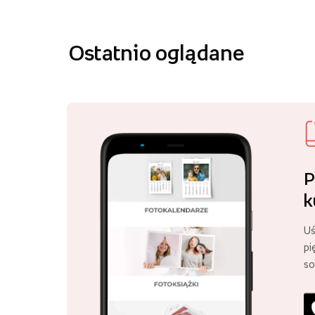
Ostatnio oglądane
P
k
Uś
pi
so