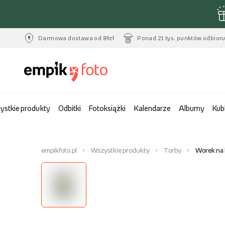
Darmowa dostawa od 89zł
Ponad 21 tys. punktów odbior
ystkie produkty
Odbitki
Fotoksiążki
Kalendarze
Albumy
Kub
empikfoto.pl
Wszystkie produkty
Torby
Worek na 