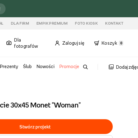
ź
ÓŁ
DLA FIRM
EMPIK PREMIUM
FOTO KIOSK
KONTAKT
Dla
Zaloguj się
Koszyk
0
fotografów
Prezenty
Ślub
Nowości
Promocje
Dodaj zdję