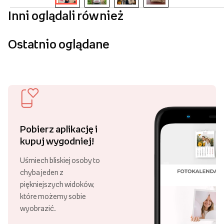
Inni oglądali również
Ostatnio oglądane
Pobierz aplikację i
kupuj wygodniej!
Uśmiech bliskiej osoby to
chyba jeden z
piękniejszych widoków,
które możemy sobie
wyobrazić.