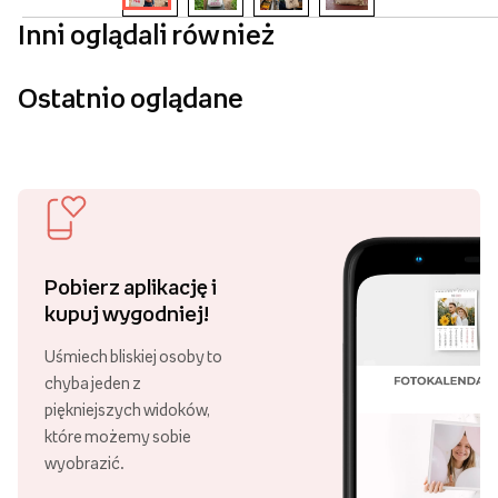
Inni oglądali również
Ostatnio oglądane
Pobierz aplikację i
kupuj wygodniej!
Uśmiech bliskiej osoby to
chyba jeden z
piękniejszych widoków,
które możemy sobie
wyobrazić.