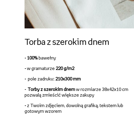
Torba z szerokim dnem
- 100%
bawełny
-
w gramaturze
220 g/m2
-
pole zadruku:
210x300 mm
-
Torby z szerokim dnem
w rozmiarze 38x42x10 cm
pozwalą zmieścić większe zakupy
-
z Twoim zdjęciem, dowolną grafiką, tekstem lub
gotowym wzorem