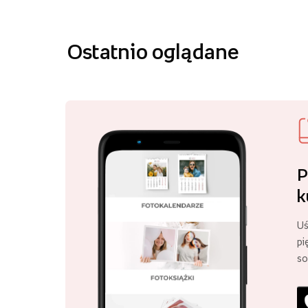
Ostatnio oglądane
P
k
Uś
pi
so