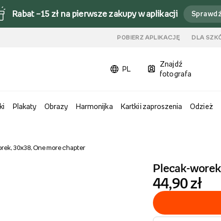
Rabat –15 zł na pierwsze zakupy w aplikacji
Sprawd
u
POBIERZ APLIKACJĘ
DLA SZK
Znajdź
PL
fotografa
ki
Plakaty
Obrazy
Harmonijka
Kartki i zaproszenia
Odzież
rek, 30x38, One more chapter