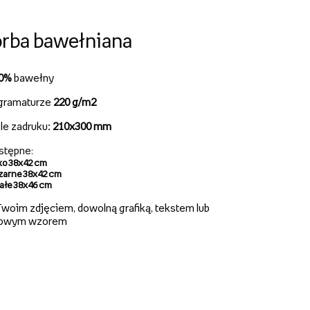
rba bawełniana
00%
bawełny
gramaturze
220 g/m2
le zadruku:
210x300 mm
stępne
:
ko 38x42 cm
zarne 38x42 cm
iałe 38x46 cm
woim zdjęciem, dowolną grafiką, tekstem lub
owym wzorem