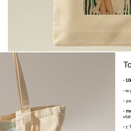
To
- 1
-
w 
-
po
-
mo
uła
-
z T