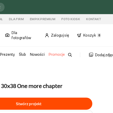
ź
ÓŁ
DLA FIRM
EMPIK PREMIUM
FOTO KIOSK
KONTAKT
Dla
Zaloguj się
Koszyk
0
fotografów
Prezenty
Ślub
Nowości
Promocje
Dodaj zdję