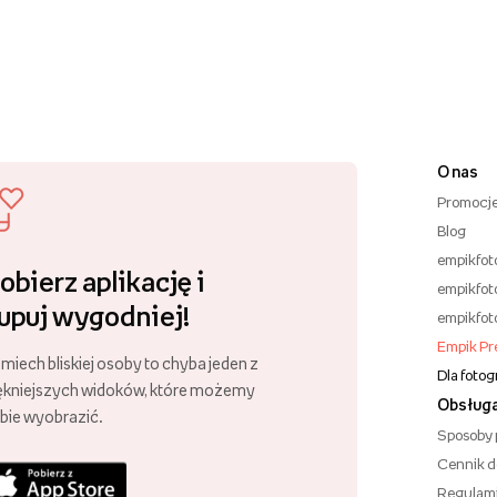
O nas
Promocj
Blog
empikfot
obierz aplikację i
empikfot
upuj wygodniej!
empikfot
Empik P
miech bliskiej osoby to chyba jeden z
Dla foto
ękniejszych widoków, które możemy
Obsługa
bie wyobrazić.
Sposoby 
Cennik 
Regulam