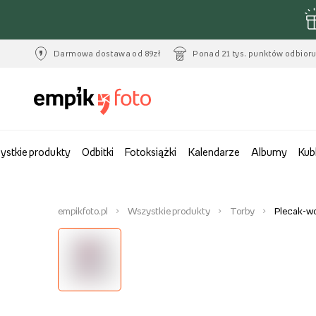
Darmowa dostawa od 89zł
Ponad 21 tys. punktów odbior
ystkie produkty
Odbitki
Fotoksiążki
Kalendarze
Albumy
Kub
empikfoto.pl
Wszystkie produkty
Torby
Plecak-wo