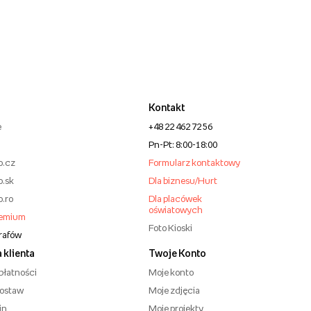
Kontakt
e
+48 22 462 72 56
Pn-Pt: 8:00-18:00
o.cz
Formularz kontaktowy
o.sk
Dla biznesu/Hurt
o.ro
Dla placówek
oświatowych
remium
Foto Kioski
grafów
 klienta
Twoje Konto
płatności
Moje konto
dostaw
Moje zdjęcia
in
Moje projekty