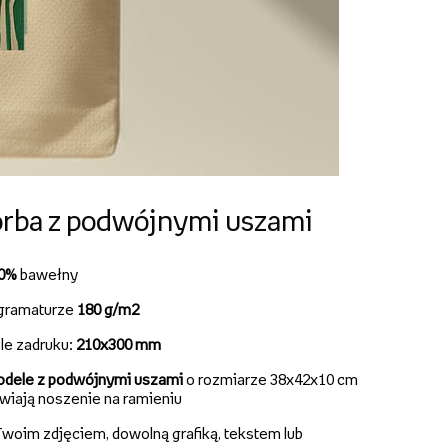
rba z podwójnymi uszami
00%
bawełny
gramaturze
180 g/m2
le zadruku:
210x300 mm
dele z podwójnymi uszami
o rozmiarze 38x42x10 cm
twiają noszenie na ramieniu
woim zdjęciem, dowolną grafiką, tekstem lub