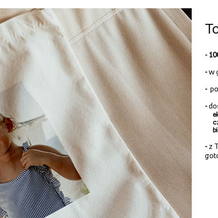
To
- 1
-
w 
-
po
-
do
e
c
b
-
z T
got