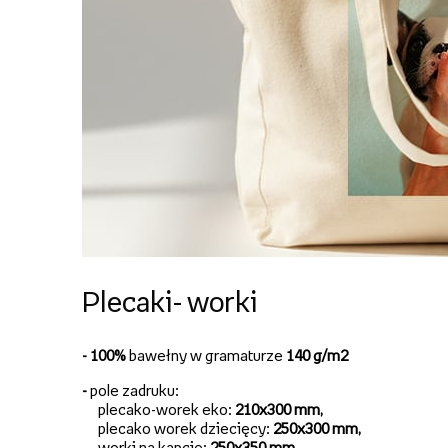
Plecaki- worki
- 100%
bawełny w gramaturze
140 g/m2
-
pole zadruku:
plecako-worek eko:
210x300 mm,
plecako worek dziecięcy:
250x300 mm,
worki na kapcie:
250x350 mm