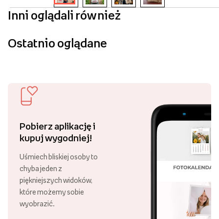
Inni oglądali również
Ostatnio oglądane
Pobierz aplikację i
kupuj wygodniej!
Uśmiech bliskiej osoby to
chyba jeden z
piękniejszych widoków,
które możemy sobie
wyobrazić.