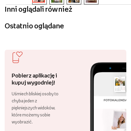
Inni oglądali również
Ostatnio oglądane
Pobierz aplikację i
kupuj wygodniej!
Uśmiech bliskiej osoby to
chyba jeden z
piękniejszych widoków,
które możemy sobie
wyobrazić.