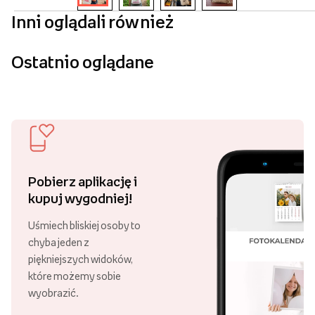
Inni oglądali również
Ostatnio oglądane
Pobierz aplikację i
kupuj wygodniej!
Uśmiech bliskiej osoby to
chyba jeden z
piękniejszych widoków,
które możemy sobie
wyobrazić.