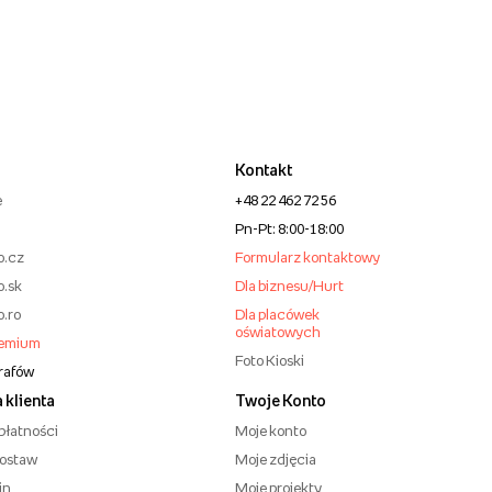
Kontakt
e
+48 22 462 72 56
Pn-Pt: 8:00-18:00
o.cz
Formularz kontaktowy
o.sk
Dla biznesu/Hurt
o.ro
Dla placówek
oświatowych
remium
Foto Kioski
grafów
 klienta
Twoje Konto
płatności
Moje konto
dostaw
Moje zdjęcia
in
Moje projekty