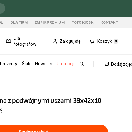
ź
ÓŁ
DLA FIRM
EMPIK PREMIUM
FOTO KIOSK
KONTAKT
Dla
Zaloguj się
Koszyk
0
fotografów
Prezenty
Ślub
Nowości
Promocje
Dodaj zdję