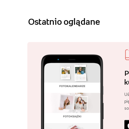
Ostatnio oglądane
P
k
Uś
pi
so