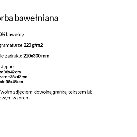
rba bawełniana
00%
bawełny
gramaturze
220 g/m2
le zadruku:
210x300 mm
stępne
:
ko 38x42 cm
zarne 38x42 cm
iałe 38x46 cm
woim zdjęciem, dowolną grafiką, tekstem lub
owym wzorem