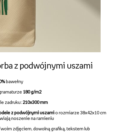
rba z podwójnymi uszami
00%
bawełny
gramaturze
180 g/m2
le zadruku:
210x300 mm
dele z podwójnymi uszami
o rozmiarze 38x42x10 cm
twiają noszenie na ramieniu
woim zdjęciem, dowolną grafiką, tekstem lub