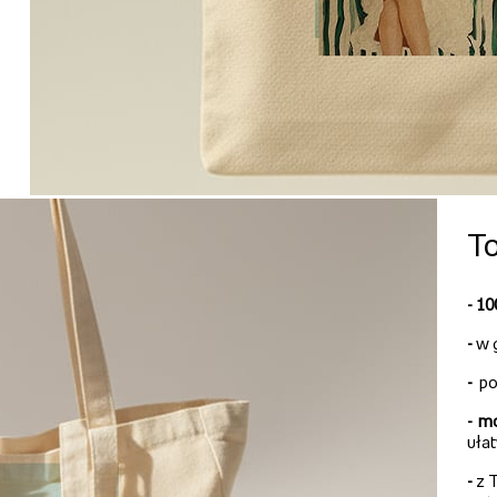
To
- 1
-
w 
-
po
-
mo
uła
-
z T