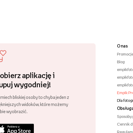
O nas
Promocj
Blog
empikfot
obierz aplikację i
empikfot
upuj wygodniej!
empikfot
Empik P
miech bliskiej osoby to chyba jeden z
Dla foto
ękniejszych widoków, które możemy
Obsługa
bie wyobrazić.
Sposoby 
Cennik 
Regulam