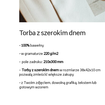
Torba z szerokim dnem
- 100%
bawełny
-
w gramaturze
220 g/m2
-
pole zadruku:
210x300 mm
-
Torby z szerokim dnem
w rozmiarze 38x42x10 cm
pozwalą zmieścić większe zakupy
-
z Twoim zdjęciem, dowolną grafiką, tekstem lub
gotowym wzorem