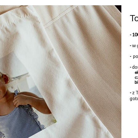
To
- 1
-
w 
-
po
-
do
e
c
b
-
z T
got