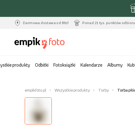
Darmowa dostawa od 89zł
Ponad 21 tys. punktów odbior
ystkie produkty
Odbitki
Fotoksiążki
Kalendarze
Albumy
Kub
empikfoto.pl
Wszystkie produkty
Torby
Torba płó