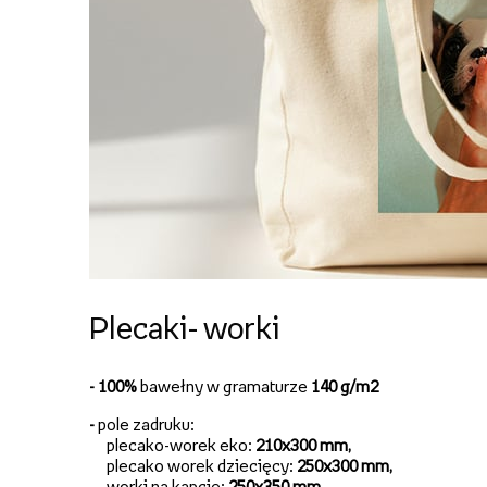
Plecaki- worki
- 100%
bawełny w gramaturze
140 g/m2
-
pole zadruku:
plecako-worek eko:
210x300 mm,
plecako worek dziecięcy:
250x300 mm,
worki na kapcie:
250x350 mm