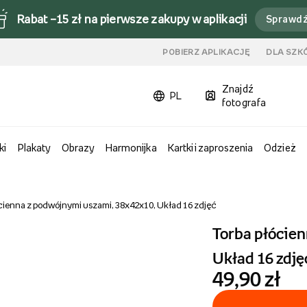
Rabat –15 zł na pierwsze zakupy w aplikacji
Sprawd
u
POBIERZ APLIKACJĘ
DLA SZK
Znajdź
PL
fotografa
ki
Plakaty
Obrazy
Harmonijka
Kartki i zaproszenia
Odzież
cienna z podwójnymi uszami, 38x42x10, Układ 16 zdjęć