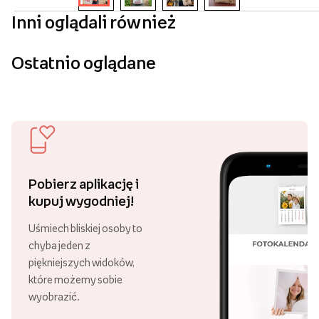
Inni oglądali również
Ostatnio oglądane
Pobierz aplikację i
kupuj wygodniej!
Uśmiech bliskiej osoby to
chyba jeden z
piękniejszych widoków,
które możemy sobie
wyobrazić.