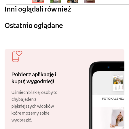
Inni oglądali również
Ostatnio oglądane
Pobierz aplikację i
kupuj wygodniej!
Uśmiech bliskiej osoby to
chyba jeden z
piękniejszych widoków,
które możemy sobie
wyobrazić.