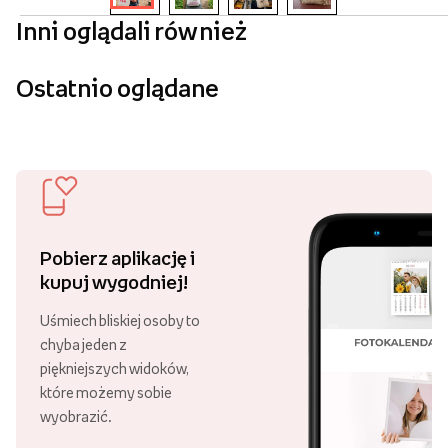
Inni oglądali również
Ostatnio oglądane
Pobierz aplikację i
kupuj wygodniej!
Uśmiech bliskiej osoby to
chyba jeden z
piękniejszych widoków,
które możemy sobie
wyobrazić.