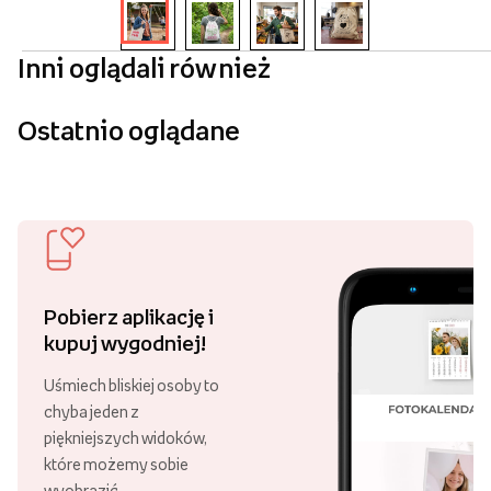
Inni oglądali również
Ostatnio oglądane
Pobierz aplikację i
kupuj wygodniej!
Uśmiech bliskiej osoby to
chyba jeden z
piękniejszych widoków,
które możemy sobie
wyobrazić.