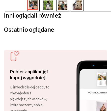
Inni oglądali również
Ostatnio oglądane
Pobierz aplikację i
kupuj wygodniej!
Uśmiech bliskiej osoby to
chyba jeden z
piękniejszych widoków,
które możemy sobie
wyobrazić.