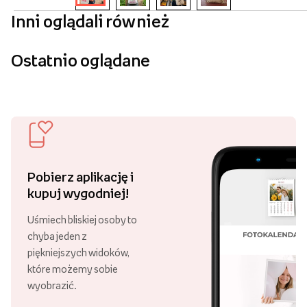
Inni oglądali również
Ostatnio oglądane
Pobierz aplikację i
kupuj wygodniej!
Uśmiech bliskiej osoby to
chyba jeden z
piękniejszych widoków,
które możemy sobie
wyobrazić.