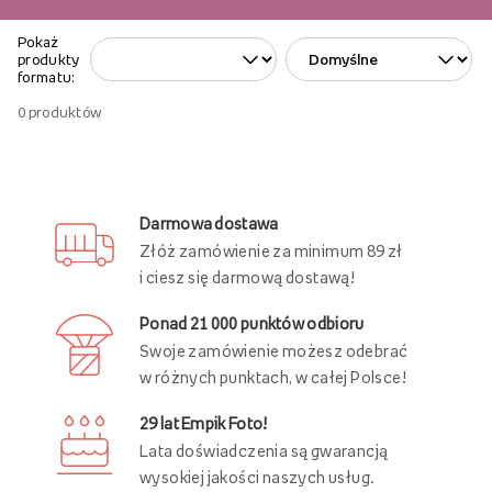
Pokaż
produkty
formatu:
0
produktów
Darmowa dostawa
Złóż zamówienie za minimum 89 zł
i ciesz się darmową dostawą!
Ponad 21 000 punktów odbioru
Swoje zamówienie możesz odebrać
w różnych punktach, w całej Polsce!
29 lat Empik Foto!
Lata doświadczenia są gwarancją
wysokiej jakości naszych usług.