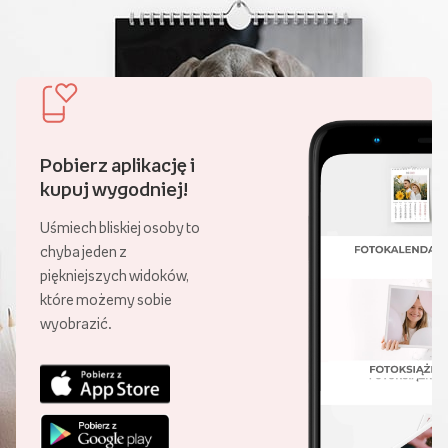
Pobierz aplikację i
kupuj wygodniej!
Uśmiech bliskiej osoby to
chyba jeden z
piękniejszych widoków,
które możemy sobie
wyobrazić.