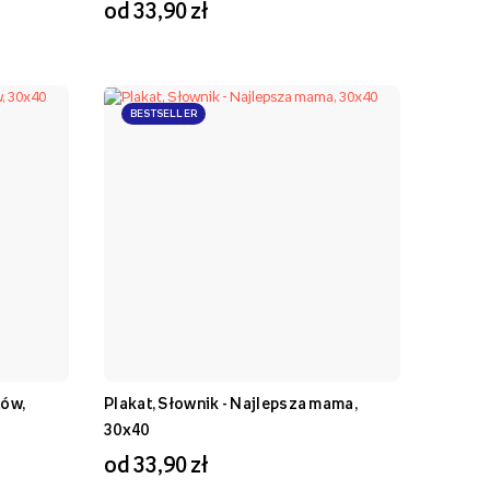
od 33,90 zł
BESTSELLER
tów,
Plakat, Słownik - Najlepsza mama,
30x40
od 33,90 zł