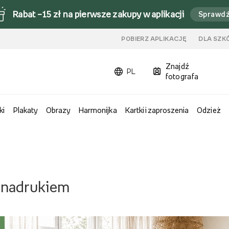
Rabat –15 zł na pierwsze zakupy w aplikacji
Sprawd
u
POBIERZ APLIKACJĘ
DLA SZK
Znajdź
PL
fotografa
ki
Plakaty
Obrazy
Harmonijka
Kartki i zaproszenia
Odzież
b nadrukiem