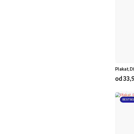
Plakat, D
od 33,9
BESTSE