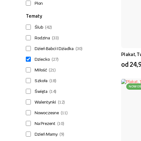
Pion
Tematy
Ślub
(
42
)
Rodzina
(
33
)
Dzień Babci I Dziadka
(
30
)
Plakat, T
Dziecko
(
27
)
od 24,9
Miłość
(
21
)
Szkoła
(
18
)
NOWOŚ
Święta
(
14
)
Walentynki
(
12
)
Nowoczesne
(
11
)
Na Prezent
(
10
)
Dzień Mamy
(
9
)