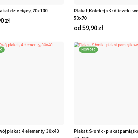
lakat dziecięcy, 70x100
Plakat, Kolekcja Króliczek - we
50x70
0 zł
od 59,90 zł
Ć
NOWOŚĆ
wój plakat, 4 elementy, 30x40
Plakat, Słonik - plakat pamiąt