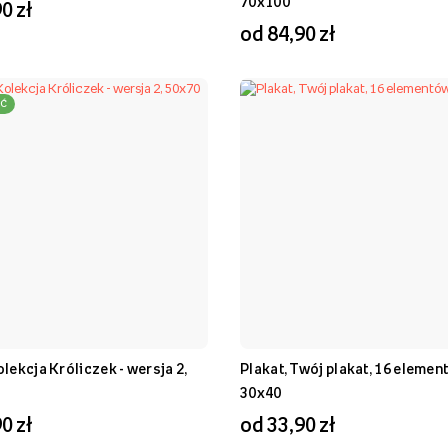
70x100
0 zł
od 84,90 zł
Ć
olekcja Króliczek - wersja 2,
Plakat, Twój plakat, 16 elemen
30x40
0 zł
od 33,90 zł