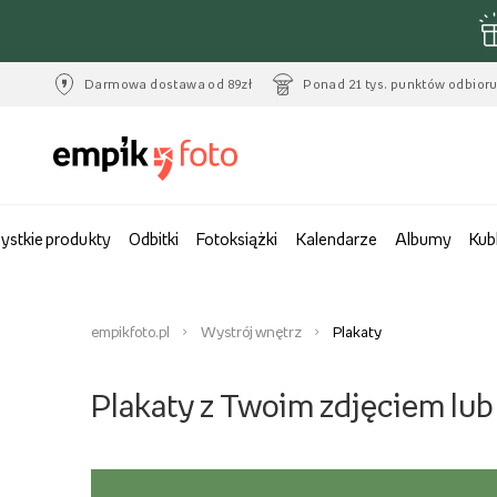
Darmowa dostawa od 89zł
Ponad 21 tys. punktów odbior
ystkie produkty
Odbitki
Fotoksiążki
Kalendarze
Albumy
Kub
empikfoto.pl
Wystrój wnętrz
Plakaty
Plakaty z Twoim zdjęciem lu