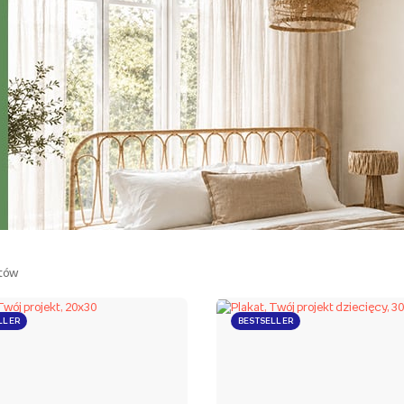
tów
LLER
BESTSELLER