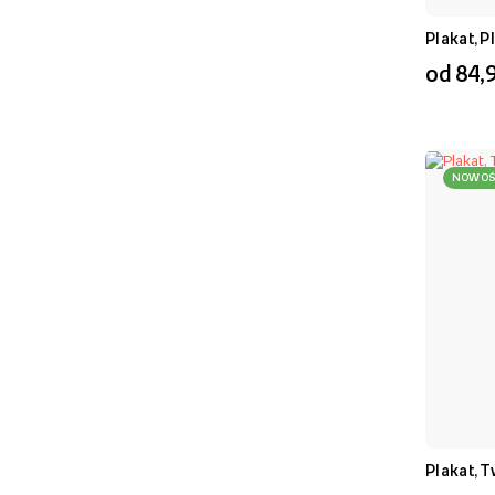
Przyjaciele
(
3
)
Plakat, P
Podróże
(
3
)
od 84,9
Dla Taty
(
3
)
Zwierzęta
(
2
)
Lato
(
2
)
NOWOŚ
Hasła
(
2
)
Pokój Dziecka
(
1
)
Mniej tematów
Liczba zdjęć
1
2
3
4
Plakat, T