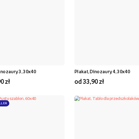
inozaury 3, 30x40
Plakat, Dinozaury 4, 30x40
0 zł
od 33,90 zł
LLER