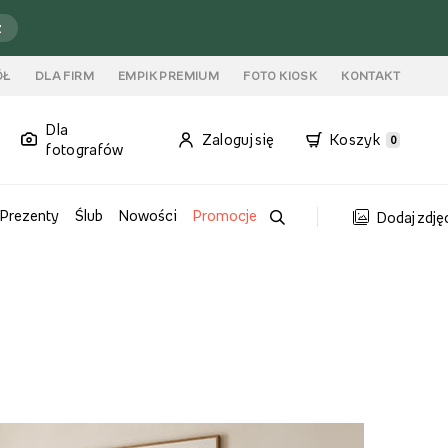
ź
ÓŁ
DLA FIRM
EMPIK PREMIUM
FOTO KIOSK
KONTAKT
Dla
Zaloguj się
Koszyk
0
fotografów
Prezenty
Ślub
Nowości
Promocje
Dodaj zdję