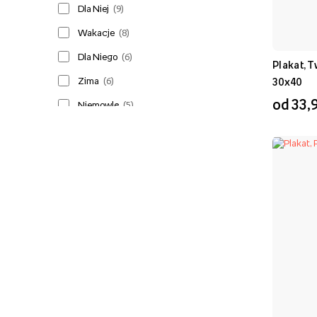
Dla Niej
(
9
)
Wakacje
(
8
)
Dla Niego
(
6
)
Plakat, T
Zima
(
6
)
30x40
od 33,9
Niemowlę
(
5
)
Wielkanoc
(
5
)
Komunia I Chrzest
(
5
)
Wiosna
(
5
)
Minimalistyczne
(
4
)
Rośliny
(
4
)
Hobby
(
4
)
Przedszkole
(
3
)
Urodziny
(
3
)