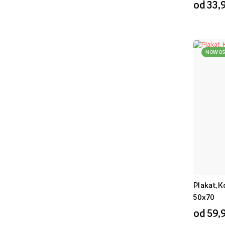
od 33,9
Materiał wykonania
Papier Plakatowy
(
)
NOWOŚ
Plakat, K
50x70
od 59,9