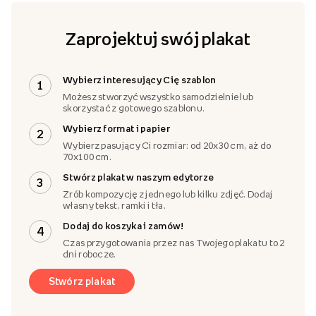
Zaprojektuj swój plakat
Wybierz interesujący Cię szablon
1
Możesz stworzyć wszystko samodzielnie lub
skorzystać z gotowego szablonu.
Wybierz format i papier
2
Wybierz pasujący Ci rozmiar: od 20x30 cm, aż do
70x100 cm.
Stwórz plakat w naszym edytorze
3
Zrób kompozycję z jednego lub kilku zdjęć. Dodaj
własny tekst, ramki i tła.
Dodaj do koszyka i zamów!
4
Czas przygotowania przez nas Twojego plakatu to 2
dni robocze.
Stwórz plakat