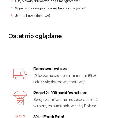
Czy plakaty drukowanie są z marginesem?
W jaki sposób są pakowane plakaty do wysyłki?
Jaki jest czas dostawy?
Ostatnio oglądane
Darmowa dostawa
Złóż zamówienie za minimum 89 zł
i ciesz się darmową dostawą!
Ponad 21 000 punktów odbioru
Swoje zamówienie możesz odebrać
w różnych punktach, w całej Polsce!
30 lat Empik Foto!