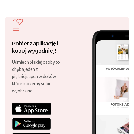
Pobierz aplikację i
kupuj wygodniej!
Uśmiech bliskiej osoby to
chyba jeden z
piękniejszych widoków,
które możemy sobie
wyobrazić.