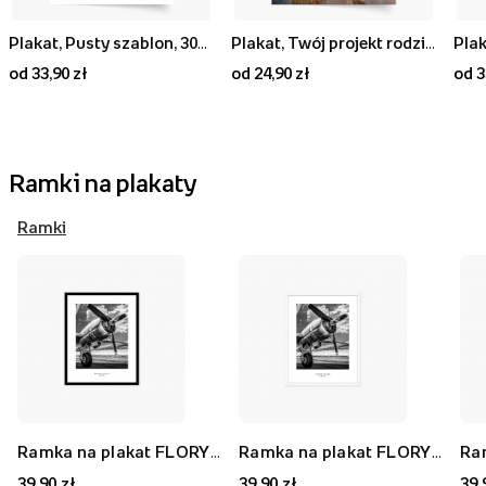
Plakat, Pusty szablon, 30x40
Plakat, Twój projekt rodzinny, 20x30
Plak
od 33,90 zł
od 24,90 zł
od 3
Ramki na plakaty
Ramki
Ramka na plakat FLORYDA AK, czarny, 21x30 cm
Ramka na plakat FLORYDA AF, biały, 21x30 cm
39,90 zł
39,90 zł
39,