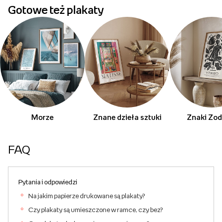
Gotowe też plakaty
Morze
Znane dzieła sztuki
Znaki Zod
FAQ
Pytania i odpowiedzi
Na jakim papierze drukowane są plakaty?
Czy plakaty są umieszczone w ramce, czy bez?