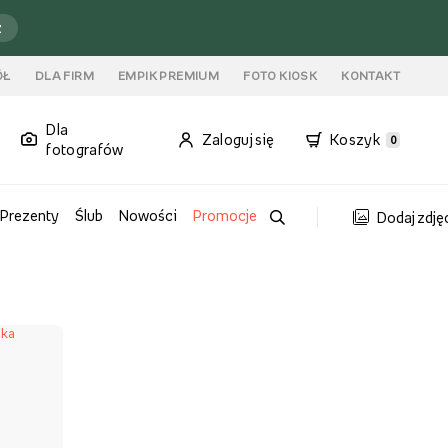
ź
ÓŁ
DLA FIRM
EMPIK PREMIUM
FOTO KIOSK
KONTAKT
Dla
Zaloguj się
Koszyk
0
fotografów
Prezenty
Ślub
Nowości
Promocje
Dodaj zdję