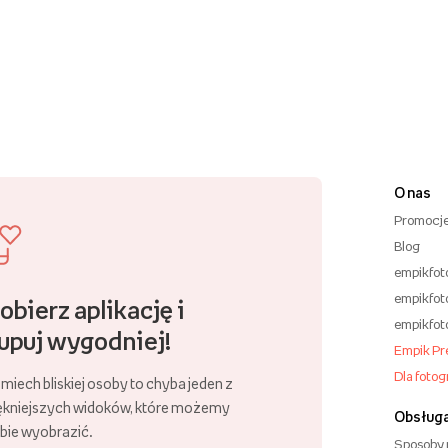
O nas
Promocj
Blog
empikfot
empikfot
obierz aplikację i
empikfot
upuj wygodniej!
Empik P
Dla foto
miech bliskiej osoby to chyba jeden z
ękniejszych widoków, które możemy
Obsługa
bie wyobrazić.
Sposoby 