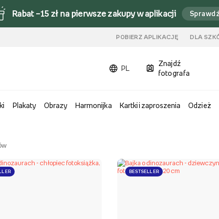
Rabat –15 zł na pierwsze zakupy w aplikacji
Sprawd
u
POBIERZ APLIKACJĘ
DLA SZK
Znajdź
PL
fotografa
ki
Plakaty
Obrazy
Harmonijka
Kartki i zaproszenia
Odzież
ów
LLER
BESTSELLER