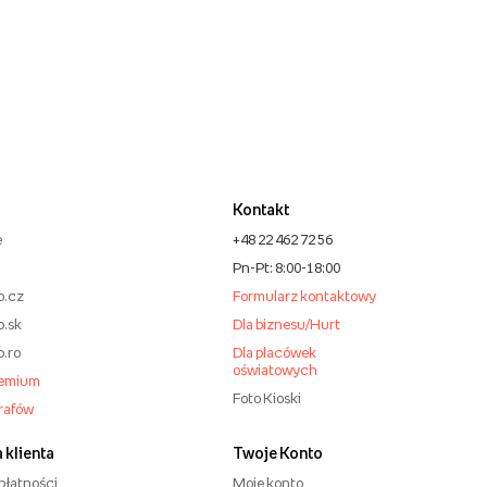
Kontakt
e
+48 22 462 72 56
Pn-Pt: 8:00-18:00
o.cz
Formularz kontaktowy
o.sk
Dla biznesu/Hurt
o.ro
Dla placówek
oświatowych
remium
Foto Kioski
grafów
 klienta
Twoje Konto
płatności
Moje konto