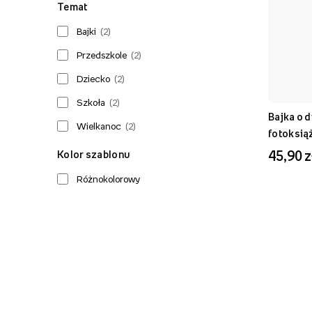
Temat
Bajki
(
2
)
Przedszkole
(
2
)
Dziecko
(
2
)
Szkoła
(
2
)
Bajka o d
Wielkanoc
(
2
)
fotoksią
45,90 z
Kolor szablonu
Różnokolorowy