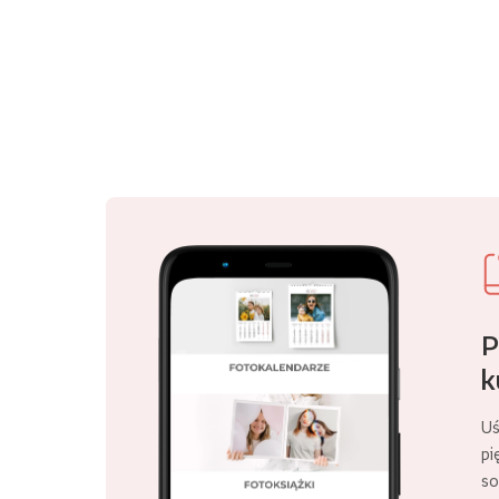
P
k
Uś
pi
so