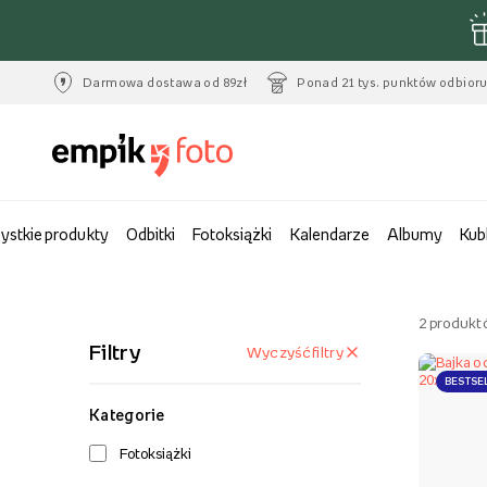
Darmowa dostawa od 89zł
Ponad 21 tys. punktów odbior
ystkie produkty
Odbitki
Fotoksiążki
Kalendarze
Albumy
Kub
2
produkt
Filtry
Wyczyść filtry
BESTSE
Kategorie
Fotoksiążki