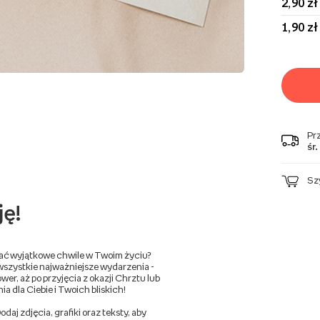
2,90 zł
1,90 zł
Pr
śr.
Sz
ję!
wać wyjątkowe chwile w Twoim życiu?
wszystkie najważniejsze wydarzenia -
er, aż po przyjęcia z okazji Chrztu lub
a dla Ciebie i Twoich bliskich!
aj zdjęcia, grafiki oraz teksty, aby