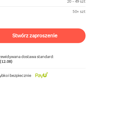
20 – 49 szt
50+ szt
stwórz zaproszenie
zewidywana dostawa standard:
 (12.08)
ybko i bezpiecznie