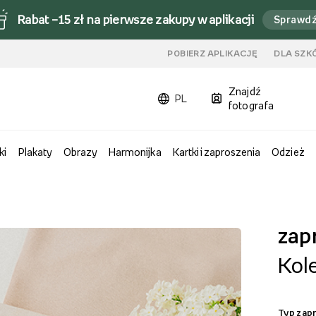
Rabat –15 zł na pierwsze zakupy w aplikacji
Sprawd
u
POBIERZ APLIKACJĘ
DLA SZK
Znajdź
PL
fotografa
ki
Plakaty
Obrazy
Harmonijka
Kartki i zaproszenia
Odzież
zap
Kol
Typ zap