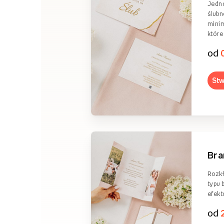
Jedn
ślubn
minim
które
od
Stw
Br
Rozkł
typu 
efekt
od