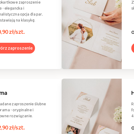
okartkowe zaproszenie
Z
e - elegancka i
s
alistyczna opcja dla par,
 stawiają na klasykę.
0,90 zł/szt.
órz zaproszenie
ama
adane zaproszenie ślubne
R
brama - oryginalne i
f
owne rozwiązanie.
4
2,90 zł/szt.