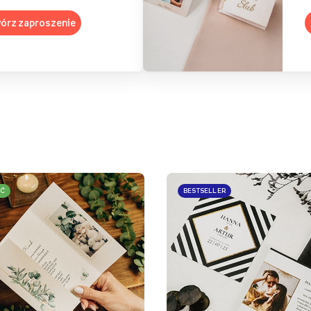
órz zaproszenie
Ć
BESTSELLER