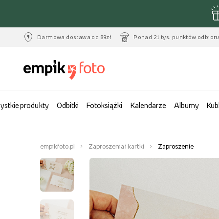
Darmowa dostawa od 89zł
Ponad 21 tys. punktów odbior
ystkie produkty
Odbitki
Fotoksiążki
Kalendarze
Albumy
Kub
empikfoto.pl
Zaproszenia i kartki
Zaproszenie