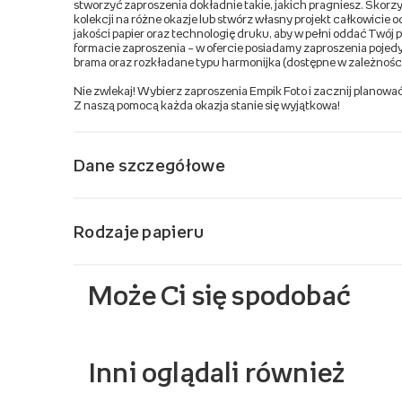
stworzyć zaproszenia dokładnie takie, jakich pragniesz. Skor
kolekcji na różne okazje lub stwórz własny projekt całkowicie
jakości papier oraz technologię druku, aby w pełni oddać Twój p
formacie zaproszenia – w ofercie posiadamy zaproszenia pojed
brama oraz rozkładane typu harmonijka (dostępne w zależnośc
Nie zwlekaj! Wybierz zaproszenia Empik Foto i zacznij planowa
Z naszą pomocą każda okazja stanie się wyjątkowa!
Dane szczegółowe
Rodzaje papieru
Może Ci się spodobać
Inni oglądali również