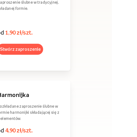
aproszenie ślubne w tradycyjnej,
kładanej formie.
od
1,90 zł/szt.
Stwórz zaproszenie
Harmonijka
ozkładane zaproszenie ślubne w
ormie harmonijki składającej się z
 elementów.
od
4,90 zł/szt.