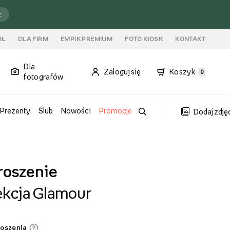
ź
ÓŁ
DLA FIRM
EMPIK PREMIUM
FOTO KIOSK
KONTAKT
Dla
Zaloguj się
Koszyk
0
fotografów
Prezenty
Ślub
Nowości
Promocje
Dodaj zdję
roszenie
ekcja Glamour
roszenia