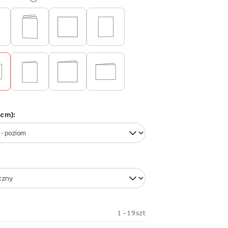
(cm):
1 – 19 szt