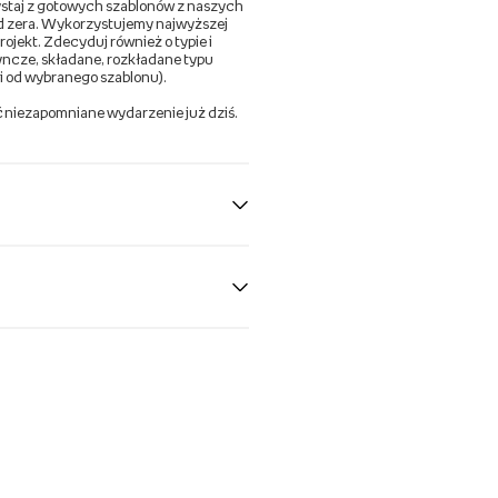
zystaj z gotowych szablonów z naszych
 od zera. Wykorzystujemy najwyższej
rojekt. Zdecyduj również o typie i
yncze, składane, rozkładane typu
i od wybranego szablonu).
ć niezapomniane wydarzenie już dziś.