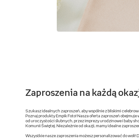
Zaproszenia na każdą okaz
Szukasz idealnych zaproszeń, aby wspólnie z bliskimi celebro
Poznaj produkty Empik Foto! Nasza oferta zaproszeń obejmuje 
od uroczystości ślubnych, przez imprezy urodzinowe i baby show
Komunii Świętej. Niezależnie od okazji, mamy idealne zaproszeni
Wszystkie nasze zaproszenia możesz personalizować do woli! Dod