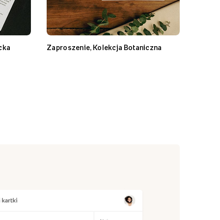
cka
Zaproszenie, Kolekcja Botaniczna
Zaproszeni