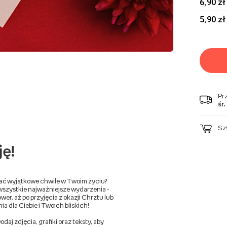
6,90 zł
5,90 zł
Pr
śr.
Sz
ję!
wać wyjątkowe chwile w Twoim życiu?
wszystkie najważniejsze wydarzenia -
er, aż po przyjęcia z okazji Chrztu lub
a dla Ciebie i Twoich bliskich!
aj zdjęcia, grafiki oraz teksty, aby