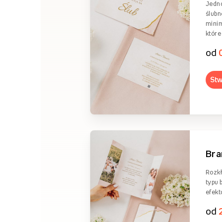
Jedn
ślubn
minim
które
od
Stw
Br
Rozkł
typu 
efekt
od