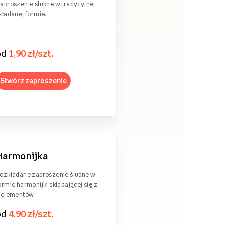
aproszenie ślubne w tradycyjnej,
kładanej formie.
od
1,90 zł/szt.
Stwórz zaproszenie
Harmonijka
ozkładane zaproszenie ślubne w
ormie harmonijki składającej się z
 elementów.
od
4,90 zł/szt.