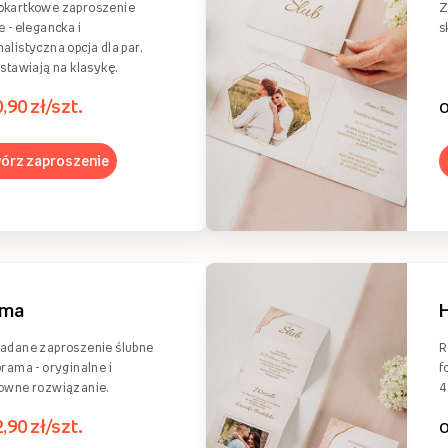
okartkowe zaproszenie
Z
e - elegancka i
s
alistyczna opcja dla par,
 stawiają na klasykę.
0,90 zł/szt.
órz zaproszenie
ama
adane zaproszenie ślubne
R
brama - oryginalne i
f
owne rozwiązanie.
4
2,90 zł/szt.