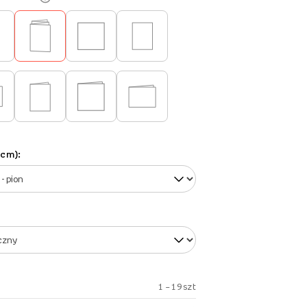
(cm):
1 – 19 szt