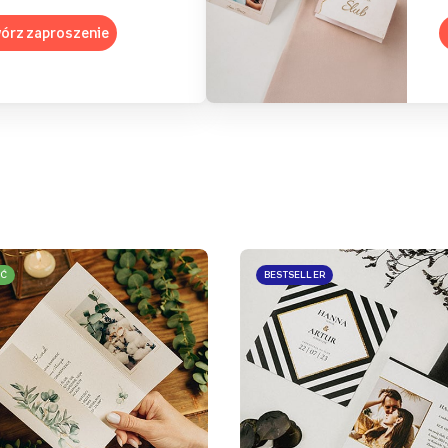
órz zaproszenie
Ć
BESTSELLER