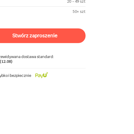
20 – 49 szt
50+ szt
stwórz zaproszenie
zewidywana dostawa standard:
 (12.08)
ybko i bezpiecznie