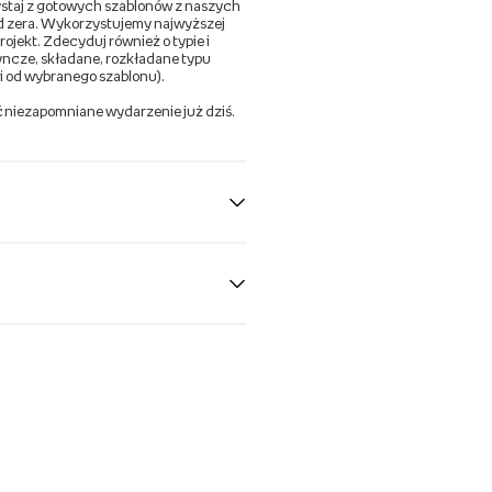
zystaj z gotowych szablonów z naszych
 od zera. Wykorzystujemy najwyższej
rojekt. Zdecyduj również o typie i
yncze, składane, rozkładane typu
i od wybranego szablonu).
ć niezapomniane wydarzenie już dziś.