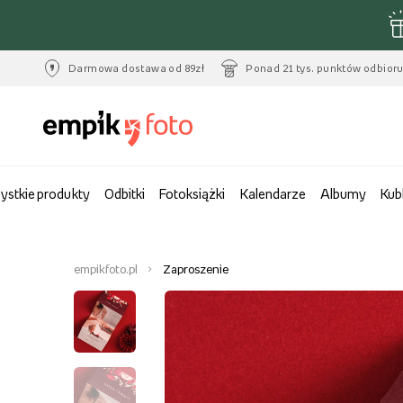
Darmowa dostawa od 89zł
Ponad 21 tys. punktów odbior
ystkie produkty
Odbitki
Fotoksiążki
Kalendarze
Albumy
Kub
empikfoto.pl
Zaproszenie