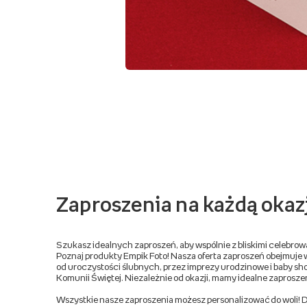
Zaproszenia na każdą okaz
Szukasz idealnych zaproszeń, aby wspólnie z bliskimi celebro
Poznaj produkty Empik Foto! Nasza oferta zaproszeń obejmuje 
od uroczystości ślubnych, przez imprezy urodzinowe i baby show
Komunii Świętej. Niezależnie od okazji, mamy idealne zaproszeni
Wszystkie nasze zaproszenia możesz personalizować do woli! Dod