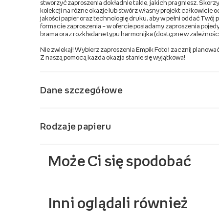
stworzyć zaproszenia dokładnie takie, jakich pragniesz. Skor
kolekcji na różne okazje lub stwórz własny projekt całkowicie
jakości papier oraz technologię druku, aby w pełni oddać Twój p
formacie zaproszenia – w ofercie posiadamy zaproszenia pojed
brama oraz rozkładane typu harmonijka (dostępne w zależnośc
Nie zwlekaj! Wybierz zaproszenia Empik Foto i zacznij planowa
Z naszą pomocą każda okazja stanie się wyjątkowa!
Dane szczegółowe
Rodzaje papieru
Może Ci się spodobać
Inni oglądali również