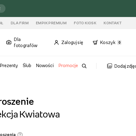
ź
ÓŁ
DLA FIRM
EMPIK PREMIUM
FOTO KIOSK
KONTAKT
Dla
Zaloguj się
Koszyk
0
fotografów
Prezenty
Ślub
Nowości
Promocje
Dodaj zdję
roszenie
ekcja Kwiatowa
roszenia