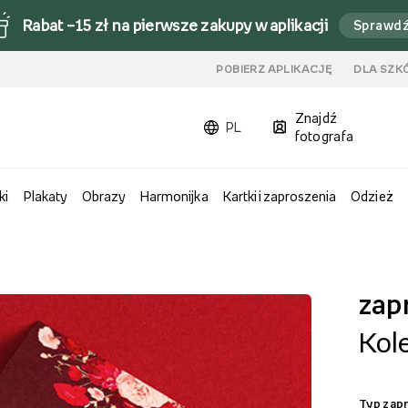
Rabat –15 zł na pierwsze zakupy w aplikacji
Sprawd
u
POBIERZ APLIKACJĘ
DLA SZK
Znajdź
PL
fotografa
ki
Plakaty
Obrazy
Harmonijka
Kartki i zaproszenia
Odzież
zap
Kol
Typ zap