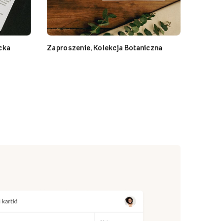
cka
Zaproszenie, Kolekcja Botaniczna
Zaproszeni