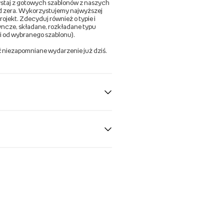
zystaj z gotowych szablonów z naszych
 od zera. Wykorzystujemy najwyższej
rojekt. Zdecyduj również o typie i
yncze, składane, rozkładane typu
i od wybranego szablonu).
ć niezapomniane wydarzenie już dziś.