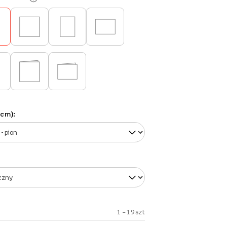
(cm):
1 – 19 szt