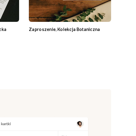
cka
Zaproszenie, Kolekcja Botaniczna
Zaproszeni