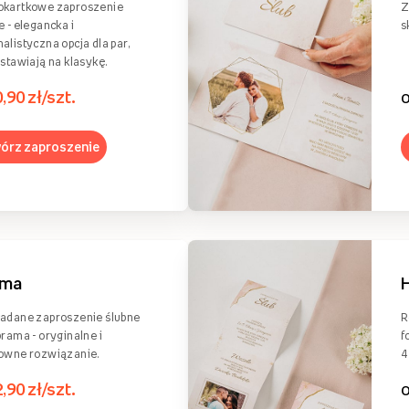
okartkowe zaproszenie
Z
e - elegancka i
s
alistyczna opcja dla par,
 stawiają na klasykę.
0,90 zł/szt.
órz zaproszenie
ama
adane zaproszenie ślubne
R
brama - oryginalne i
f
owne rozwiązanie.
4
2,90 zł/szt.