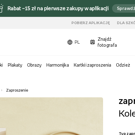
Rabat –15 zł na pierwsze zakupy w aplikacji
Sprawd
u
POBIERZ APLIKACJĘ
DLA SZK
Znajdź
PL
fotografa
ki
Plakaty
Obrazy
Harmonijka
Kartki i zaproszenia
Odzież
Zaproszenie
zap
Kol
Typ zap