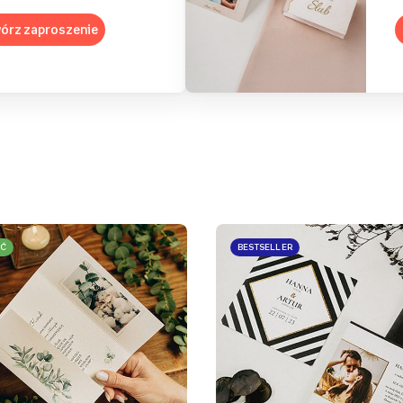
órz zaproszenie
Ć
BESTSELLER