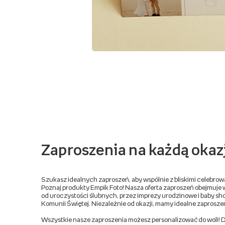
Zaproszenia na każdą okaz
Szukasz idealnych zaproszeń, aby wspólnie z bliskimi celebro
Poznaj produkty Empik Foto! Nasza oferta zaproszeń obejmuje 
od uroczystości ślubnych, przez imprezy urodzinowe i baby show
Komunii Świętej. Niezależnie od okazji, mamy idealne zaproszeni
Wszystkie nasze zaproszenia możesz personalizować do woli! Dod