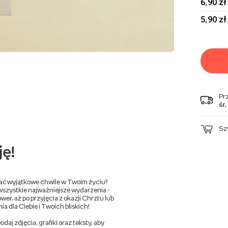
6,90 zł
5,90 zł
Pr
śr.
Sz
ję!
wać wyjątkowe chwile w Twoim życiu?
wszystkie najważniejsze wydarzenia -
er, aż po przyjęcia z okazji Chrztu lub
a dla Ciebie i Twoich bliskich!
aj zdjęcia, grafiki oraz teksty, aby