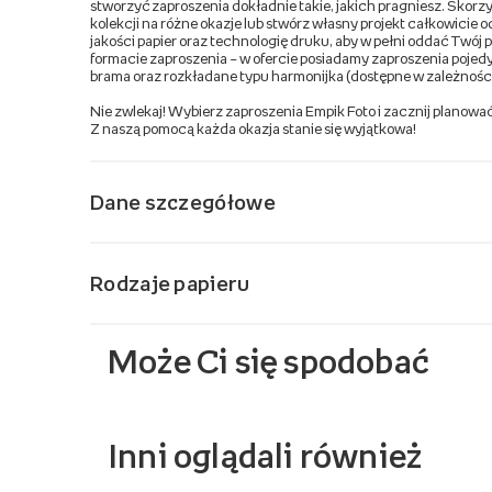
stworzyć zaproszenia dokładnie takie, jakich pragniesz. Skor
kolekcji na różne okazje lub stwórz własny projekt całkowicie
jakości papier oraz technologię druku, aby w pełni oddać Twój p
formacie zaproszenia – w ofercie posiadamy zaproszenia pojed
brama oraz rozkładane typu harmonijka (dostępne w zależnośc
Nie zwlekaj! Wybierz zaproszenia Empik Foto i zacznij planowa
Z naszą pomocą każda okazja stanie się wyjątkowa!
Dane szczegółowe
Rodzaje papieru
Może Ci się spodobać
Inni oglądali również