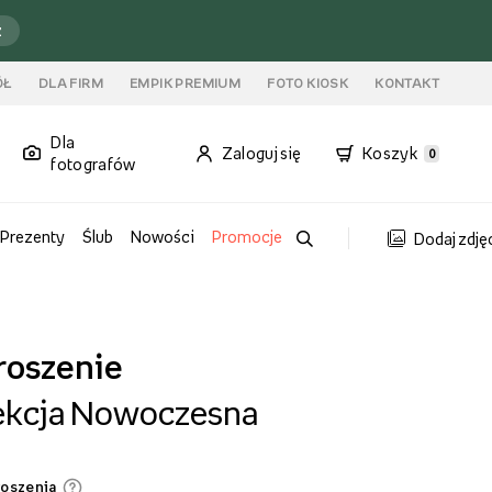
ź
ÓŁ
DLA FIRM
EMPIK PREMIUM
FOTO KIOSK
KONTAKT
Dla
Zaloguj się
Koszyk
0
fotografów
Prezenty
Ślub
Nowości
Promocje
Dodaj zdję
roszenie
ekcja Nowoczesna
roszenia