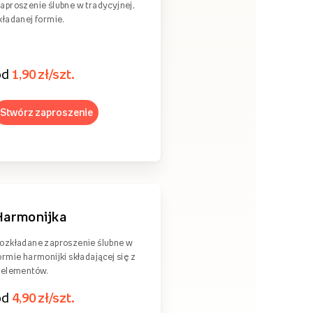
aproszenie ślubne w tradycyjnej,
kładanej formie.
od
1,90 zł/szt.
Stwórz zaproszenie
Harmonijka
ozkładane zaproszenie ślubne w
ormie harmonijki składającej się z
 elementów.
od
4,90 zł/szt.