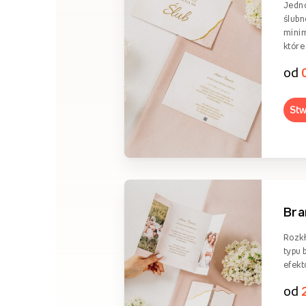
Jedn
ślubn
minim
które
od
Stw
Br
Rozkł
typu 
efekt
od