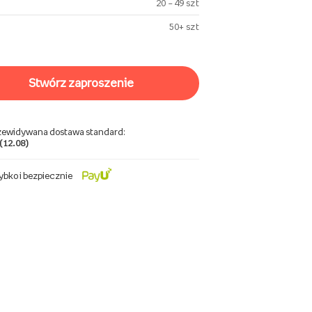
20 – 49 szt
50+ szt
stwórz zaproszenie
zewidywana dostawa standard:
 (12.08)
ybko i bezpiecznie