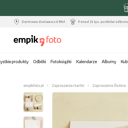
Darmowa dostawa od 89zł
Ponad 21 tys. punktów odbior
ystkie produkty
Odbitki
Fotoksiążki
Kalendarze
Albumy
Kub
empikfoto.pl
Zaproszenia i kartki
Zaproszenia Ślubne