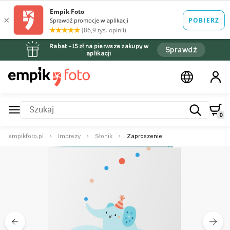
Rabat –15 zł na pierwsze zakupy w
Sprawdź
aplikacji
0
empikfoto.pl
Imprezy
Słonik
Zaproszenie