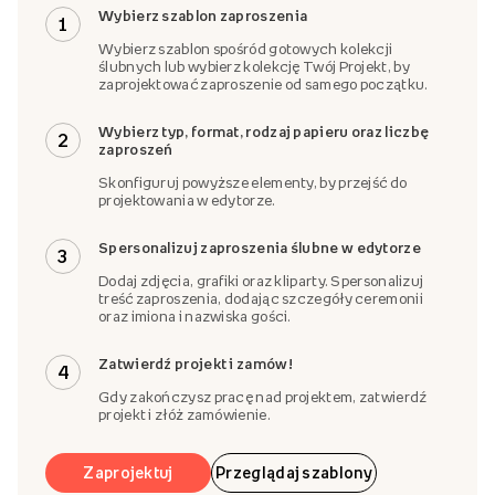
Wybierz szablon zaproszenia
1
Wybierz szablon spośród gotowych kolekcji
ślubnych lub wybierz kolekcję Twój Projekt, by
zaprojektować zaproszenie od samego początku.
Wybierz typ, format, rodzaj papieru oraz liczbę
2
zaproszeń
Skonfiguruj powyższe elementy, by przejść do
projektowania w edytorze.
Spersonalizuj zaproszenia ślubne w edytorze
3
Dodaj zdjęcia, grafiki oraz kliparty. Spersonalizuj
treść zaproszenia, dodając szczegóły ceremonii
oraz imiona i nazwiska gości.
Zatwierdź projekt i zamów!
4
Gdy zakończysz pracę nad projektem, zatwierdź
projekt i złóż zamówienie.
Zaprojektuj
Przeglądaj szablony