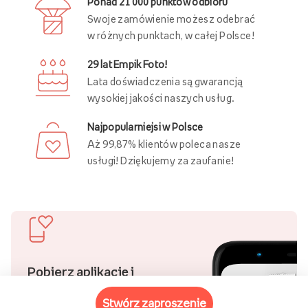
Ponad 21 000 punktów odbioru
Swoje zamówienie możesz odebrać
w różnych punktach, w całej Polsce!
29 lat Empik Foto!
Lata doświadczenia są gwarancją
wysokiej jakości naszych usług.
Najpopularniejsi w Polsce
Aż 99,87% klientów poleca nasze
usługi! Dziękujemy za zaufanie!
Pobierz aplikację i
kupuj wygodniej!
stwórz zaproszenie