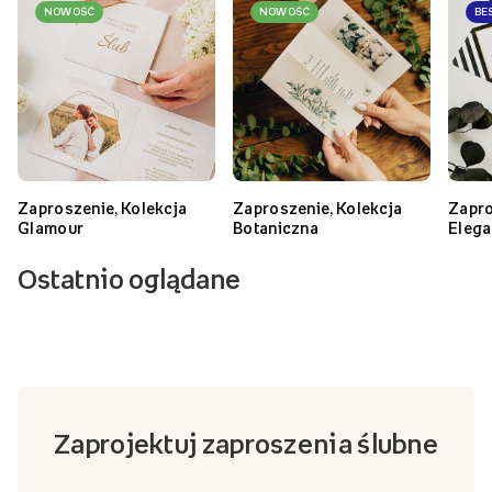
NOWOŚĆ
NOWOŚĆ
BE
Zaproszenie, Kolekcja
Zaproszenie, Kolekcja
Zapro
Glamour
Botaniczna
Eleg
Ostatnio oglądane
Zaprojektuj zaproszenia ślubne