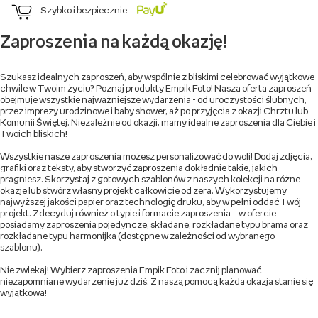
Szybko i bezpiecznie
Zaproszenia na każdą okazję!
Szukasz idealnych zaproszeń, aby wspólnie z bliskimi celebrować wyjątkowe
chwile w Twoim życiu? Poznaj produkty Empik Foto! Nasza oferta zaproszeń
obejmuje wszystkie najważniejsze wydarzenia - od uroczystości ślubnych,
przez imprezy urodzinowe i baby shower, aż po przyjęcia z okazji Chrztu lub
Komunii Świętej. Niezależnie od okazji, mamy idealne zaproszenia dla Ciebie i
Twoich bliskich!
Wszystkie nasze zaproszenia możesz personalizować do woli! Dodaj zdjęcia,
grafiki oraz teksty, aby stworzyć zaproszenia dokładnie takie, jakich
pragniesz. Skorzystaj z gotowych szablonów z naszych kolekcji na różne
okazje lub stwórz własny projekt całkowicie od zera. Wykorzystujemy
najwyższej jakości papier oraz technologię druku, aby w pełni oddać Twój
projekt. Zdecyduj również o typie i formacie zaproszenia – w ofercie
posiadamy zaproszenia pojedyncze, składane, rozkładane typu brama oraz
rozkładane typu harmonijka (dostępne w zależności od wybranego
szablonu).
Nie zwlekaj! Wybierz zaproszenia Empik Foto i zacznij planować
niezapomniane wydarzenie już dziś. Z naszą pomocą każda okazja stanie się
wyjątkowa!