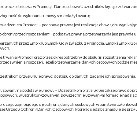
ne do uczestnictwa w Promocji. Dane osobowe Uczestników będą przetwarzan
niezbędność do wykonania umowy sprzedaży towaru;
prowadzeniem Promocji – podstawą prawną jest realizacja obowiązku wynikając
b obrony przed roszczeniami - podstawą prawną przetwarzania jest prawnie u
arzanych przez Empik lub Empik Go w związku z Promocją, Empik i Empik Go 
owych.
rwania Promocji oraz przez okres potrzebny do obsługi i rozpatrzenia rekla
przedawnienia roszczeń, jeżeli przetwarzanie danych osobowych będzie nie
czestnikom przysługuje prawo: dostępu do danych, żądanie ich sprostowania,
tyzowany na podstawie umowy – Uczestnikom przysługuje także prawo do pr
ch osobowych, w ustrukturyzowanym, powszechnie używanym formacie nadają
zorczego zajmującego się ochroną danych osobowych w państwie członkowskim
zes Urzędu Ochrony Danych Osobowych, którego siedziba znajduje się przy u