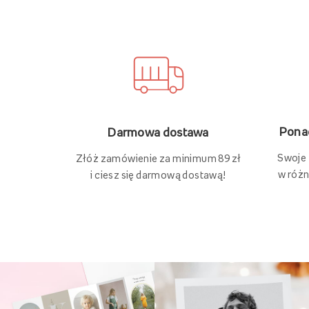
Ponad
Darmowa dostawa
Swoje
Złóż zamówienie za minimum 89 zł
w różn
i ciesz się darmową dostawą!