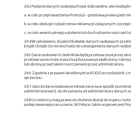
24.3 Podanie danych osobowych jest dobrowolne, ale niezbęd
a. w celu przeprowadzenia Promocji – podstawą prawną jest 
b. w celu obsługi i rozpatrzenia reklamacji związanych z prze
c. w celu ewentualnego ustalenia lub dochodzenia roszczeń lu
24.4 W odniesieniu do jakichkolwiek danych osobowych przetw
Empik i Empik Go nie dochodzi do udostępnienia danych osob
24.5 Dane osobowe Uczestników będą przetwarzane przez okres t
przetwarzania może zostać każdorazowo przedłużony o okres 
lub obrony przed takimi roszczeniami przez administratora.
24.6 Zgodnie z prawami określonymi w RODO w rozdziale III, U
sprzeciwu.
24.7 Jako że dane osobowe przetwarzane są w sposób zautoma
administratorowi tj. do otrzymania od administratora dany
24.8 Uczestnicy mają prawo do złożenia skargi do organu nad
podejrzewanego naruszenia. W Polsce, takim organem jest Pre