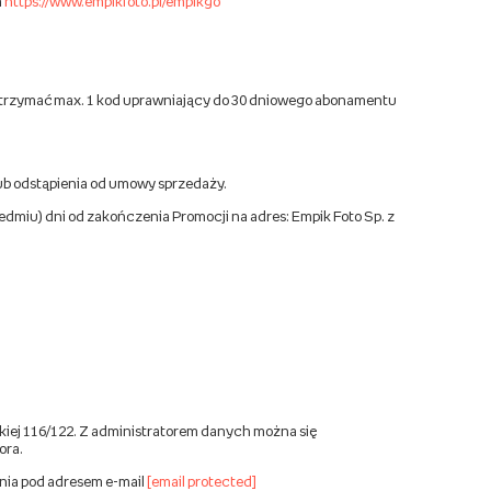
m
https://www.empikfoto.pl/empikgo
że otrzymać max. 1 kod uprawniający do 30 dniowego abonamentu
b odstąpienia od umowy sprzedaży.
iedmiu) dni od zakończenia Promocji na adres: Empik Foto Sp. z
kiej 116/122. Z administratorem danych można się
ora.
nia pod adresem e-mail
[email protected]