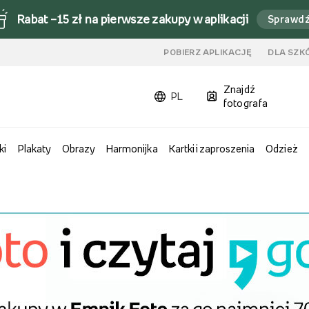
Rabat –15 zł na pierwsze zakupy w aplikacji
Sprawd
u
POBIERZ APLIKACJĘ
DLA SZK
Znajdź
PL
fotografa
ki
Plakaty
Obrazy
Harmonijka
Kartki i zaproszenia
Odzież