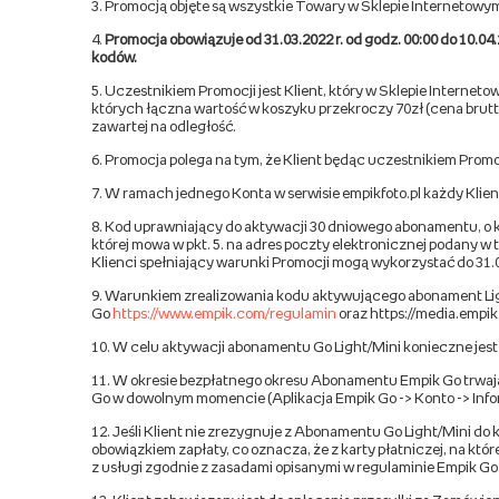
3. Promocją objęte są wszystkie Towary w Sklepie Internetowy
4.
Promocja obowiązuje od 31.03.2022 r. od godz. 00:00 do 10.04
kodów.
5. Uczestnikiem Promocji jest Klient, który w Sklepie Intern
których łączna wartość w koszyku przekroczy 70zł (cena brutt
zawartej na odległość.
6. Promocja polega na tym, że Klient będąc uczestnikiem Promoc
7. W ramach jednego Konta w serwisie empikfoto.pl każdy Klien
8. Kod uprawniający do aktywacji 30 dniowego abonamentu, o kt
której mowa w pkt. 5. na adres poczty elektronicznej podany w 
Klienci spełniający warunki Promocji mogą wykorzystać do 31.0
9. Warunkiem zrealizowania kodu aktywującego abonament Ligh
Go
https://www.empik.com/regulamin
oraz https://media.empi
10. W celu aktywacji abonamentu Go Light/Mini konieczne jest p
11. W okresie bezpłatnego okresu Abonamentu Empik Go trwające
Go w dowolnym momencie (Aplikacja Empik Go -> Konto -> Inf
12. Jeśli Klient nie zrezygnuje z Abonamentu Go Light/Mini d
obowiązkiem zapłaty, co oznacza, że z karty płatniczej, na kt
z usługi zgodnie z zasadami opisanymi w regulaminie Empik Go