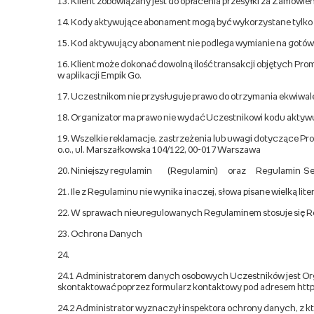
13. Klient zobowiązany jest do opłacenia przesyłki za Zamów
14. Kody aktywujące abonament mogą być wykorzystane tylko w
15. Kod aktywujący abonament nie podlega wymianie na gotówk
16. Klient może dokonać dowolną ilość transakcji objętych Pro
w aplikacji Empik Go.
17. Uczestnikom nie przysługuje prawo do otrzymania ekwiwa
18. Organizator ma prawo nie wydać Uczestnikowi kodu aktyw
19. Wszelkie reklamacje, zastrzeżenia lub uwagi dotyczące Prom
o.o., ul. Marszałkowska 104/122, 00-017 Warszawa
20. Niniejszy regulamin (Regulamin) oraz Regulamin Serw
21. Ile z Regulaminu nie wynika inaczej, słowa pisane wielką li
22. W sprawach nieuregulowanych Regulaminem stosuje się Re
23. Ochrona Danych
24.
24.1 Administratorem danych osobowych Uczestników jest Organ
skontaktować poprzez formularz kontaktowy pod adresem http:
24.2 Administrator wyznaczył inspektora ochrony danych, z k