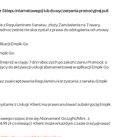
wer Sklepu Internetowego) lub do wyczerpania promocyjnej puli
dnie z Regulaminem Serwisu, złoży Zamówienie na Towary,
jednocześnie nie skorzystał z prawa do odstąpienia od umowy
likacji Empik Go.
Empik Go.
źniej niż w ciągu 7 dni roboczych po zakończeniu Promocji, o
niający do aktywacji usługi abonamentowej w aplikacji Empik Go
oraz zaakceptowanie Regulaminu korzystania z serwisu Empik
zystanie z Usługi. Klient ma prawo anulować subskrypcję Empik
mowego rozpocznie się Abonament Go Light/Mini , z
 24,99 zł co miesiąc). Klient może w każdym czasie zrezygnować