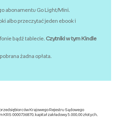
o abonamentu Go Light/Mini.
i albo przeczytać jeden ebook i
fonie bądź tablecie.
Czytniki w tym Kindle
 pobrana żadna opłata.
tru przedsiębiorców Krajowego Rejestru Sądowego
 KRS 0000736870, kapitał zakładowy 5.000,00 złotych,