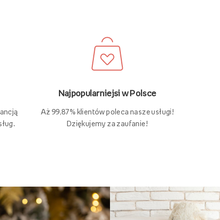
Najpopularniejsi w Polsce
Aż 99,87% klientów poleca nasze usługi!
rancją
Dziękujemy za zaufanie!
sług.