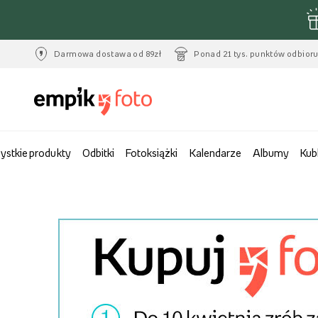
Darmowa dostawa od 89zł
Ponad 21 tys. punktów odbior
ystkie produkty
Odbitki
Fotoksiążki
Kalendarze
Albumy
Kub