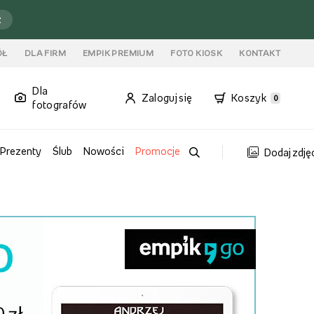
ź
ÓŁ
DLA FIRM
EMPIK PREMIUM
FOTO KIOSK
KONTAKT
Dla
Zaloguj się
Koszyk
0
fotografów
Prezenty
Ślub
Nowości
Promocje
Dodaj zdję