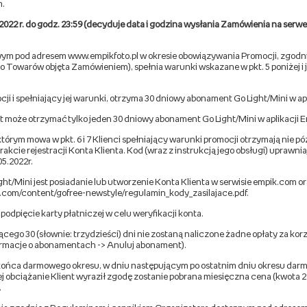
m.
.2022 r. do godz. 23:59 (decyduje data i godzina wysłania Zamówienia na ser
etowym pod adresem www.empikfoto.pl w okresie obowiązywania Promocji, zgo
o Towarów objęta Zamówieniem), spełnia warunki wskazane w pkt. 5 poniżej i 
ji i spełniający jej warunki, otrzyma 30 dniowy abonament Go Light/Mini w ap
t może otrzymać tylko jeden 30 dniowy abonament Go Light/Mini w aplikacji 
órym mowa w pkt. 6 i 7 Klienci spełniający warunki promocji otrzymają nie pó
trakcie rejestracji Konta Klienta. Kod (wraz z instrukcją jego obsługi) upraw
5.2022r.
t/Mini jest posiadanie lub utworzenie Konta Klienta w serwisie empik.com 
k.com/content/gofree-newstyle/regulamin_kody_zasilajace.pdf.
odpięcie karty płatniczej w celu weryfikacji konta.
go 30 (słownie: trzydzieści) dni nie zostaną naliczone żadne opłaty za kor
ormacje o abonamentach -> Anuluj abonament).
o końca darmowego okresu, w dniu następującym po ostatnim dniu okresu dar
órej obciążanie Klient wyraził zgodę zostanie pobrana miesięczna cena (kwota
.