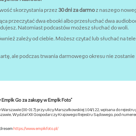
iwość skorzystania przez
30 dni za darmo
z naszego noweg
ąca przeczytać dwa ebooki albo przesłuchać dwa audiobook
ydujesz. Natomiast podcastów możesz słuchać do woli.
również zależy od ciebie. Możesz czytać lub słuchać na tele
artę, ale podczas trwania darmowego okresu nie zostanie
 Empik Go za zakupy w Empik Foto"
bą w Warszawie (00-017) przy ulicy Marszałkowskiej 104/122, wpisana do rejes
zawie, Wydział XII Gospodarczy Krajowego Rejestru Sądowego, pod numerem
adresem
https://www.empikfoto.pl/