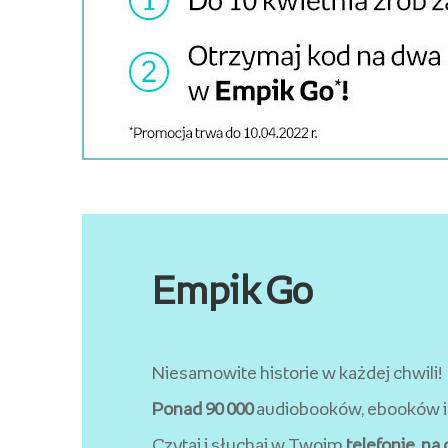
Empik Go
Niesamowite historie w każdej chwili!
Ponad
90 000
audiobooków, ebooków i
Czytaj i słuchaj w Twoim
telefonie, na 