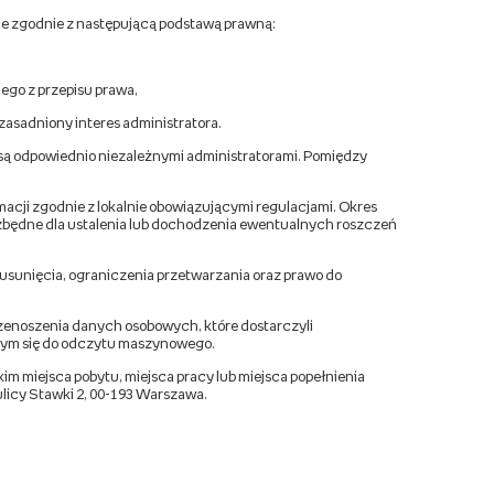
e zgodnie z następującą podstawą prawną:
ego z przepisu prawa,
zasadniony interes administratora.
są odpowiednio niezależnymi administratorami. Pomiędzy
macji zgodnie z lokalnie obowiązującymi regulacjami. Okres
zbędne dla ustalenia lub dochodzenia ewentualnych roszczeń
 usunięcia, ograniczenia przetwarzania oraz prawo do
zenoszenia danych osobowych, które dostarczyli
cym się do odczytu maszynowego.
 miejsca pobytu, miejsca pracy lub miejsca popełnienia
licy Stawki 2, 00-193 Warszawa.