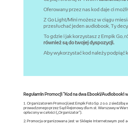
Oferowany przez nas kod daje ci możl
Z Go Light/Mini możesz w ciągu miesi
przesłuchać jeden audiobook, Ty dec
To gdzie i jak korzystasz z Empik Go, 
również są do twojej dyspozycji.
Aby wykorzystać kod należy podpiąć k
Regulamin Promocji "Kod na dwa Ebooki/Audiobooki w
1. Organizatorem Promocji jest Empik Foto Sp. z o.o. z siedzi
prowadzonego przez Sąd Rejonowy dla m.st. Warszawy w Wars
opłacony w całości („Organizator”).
2. Promocja organizowana jest w Sklepie Internetowym pod 