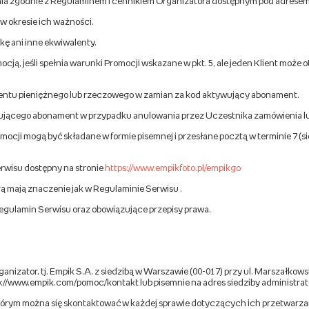
ienia zgodnie z Regulaminem i cennikiem Organizatora dostępnym pod adrese
 okresie ich ważności.
ę ani inne ekwiwalenty.
mocją, jeśli spełnia warunki Promocji wskazane w pkt. 5, ale jeden Klient mo
lentu pieniężnego lub rzeczowego w zamian za kod aktywujący abonament.
ującego abonament w przypadku anulowania przez Uczestnika zamówienia lu
ocji mogą być składane w formie pisemnej i przesłane pocztą w terminie 7 (s
isu dostępny na stronie
https://www.empikfoto.pl/empikgo
terą mają znaczenie jak w Regulaminie Serwisu .
gulamin Serwisu oraz obowiązujące przepisy prawa.
izator, tj. Empik S.A. z siedzibą w Warszawie (00-017) przy ul. Marszałkows
//www.empik.com/pomoc/kontakt lub pisemnie na adres siedziby administrat
tórym można się skontaktować w każdej sprawie dotyczących ich przetwarza