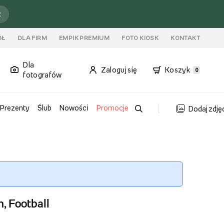
ź
ÓŁ
DLA FIRM
EMPIK PREMIUM
FOTO KIOSK
KONTAKT
Dla
Zaloguj się
Koszyk
0
fotografów
Prezenty
Ślub
Nowości
Promocje
Dodaj zdję