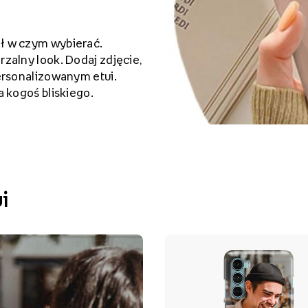
ł w czym wybierać.
zalny look. Dodaj zdjęcie,
personalizowanym etui.
a kogoś bliskiego.
i