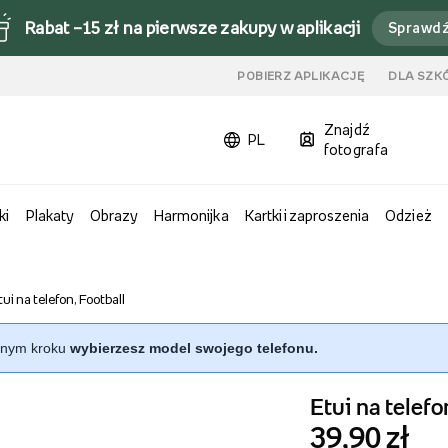
Rabat –15 zł na pierwsze zakupy w aplikacji
Sprawd
u
POBIERZ APLIKACJĘ
DLA SZK
Znajdź
PL
fotografa
ki
Plakaty
Obrazy
Harmonijka
Kartki i zaproszenia
Odzież
tui na telefon, Football
ępnym kroku
wybierzesz model swojego telefonu.