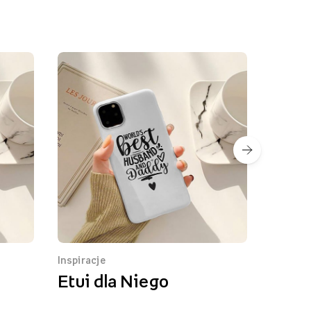
Inspiracje
Inspiracje
Etui dla Niego
Etui na