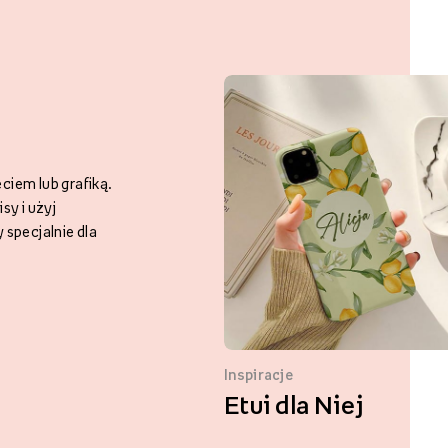
iem lub grafiką.
sy i użyj
 specjalnie dla
Inspiracje
Etui dla Niej