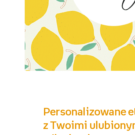
Personalizowane e
z Twoimi ulubiony