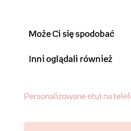
Może Ci się spodobać
Inni oglądali również
Personalizowane etui na tele