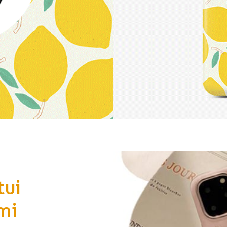
tui
mi