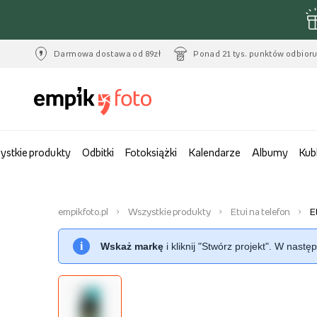
Darmowa dostawa od 89zł
Ponad 21 tys. punktów odbior
ystkie produkty
Odbitki
Fotoksiążki
Kalendarze
Albumy
Kub
empikfoto.pl
Wszystkie produkty
Etui na telefon
E
i
Wskaż markę
i kliknij "Stwórz projekt". W nast