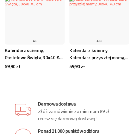
Kalendarz ścienny,
Kalendarz ścienny,
Pastelowe Święta, 30x40-A3
Kalendarz przyszłej mamy,
cm
30x40-A3 cm
59,90 zł
59,90 zł
Darmowa dostawa
Złóż zamówienie za minimum 89 zł
i ciesz się darmową dostawą!
Ponad 21 000 punktów odbioru