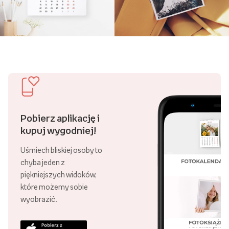
Pobierz aplikację i
kupuj wygodniej!
Uśmiech bliskiej osoby to
chyba jeden z
piękniejszych widoków,
które możemy sobie
wyobrazić.