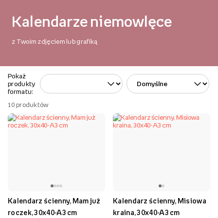
Kalendarze niemowlęce
z Twoim zdjęciem lub grafiką
Pokaż
produkty
formatu:
10
produktów
Kalendarz ścienny, Mam już
Kalendarz ścienny, Misiowa
roczek, 30x40-A3 cm
kraina, 30x40-A3 cm