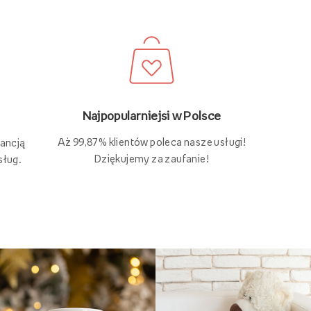
Najpopularniejsi w Polsce
Aż 99,87% klientów poleca nasze usługi!
rancją
Dziękujemy za zaufanie!
sług.