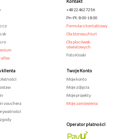
Kontakt
e
+48 22 462 72 56
Pn-Pt: 8:00-18:00
o.cz
Formularz kontaktowy
o.sk
Dla biznesu/Hurt
o.ro
Dla placówek
oświatowych
remium
Foto Kioski
grafów
 klienta
Twoje Konto
płatności
Moje konto
dostaw
Moje zdjęcia
in
Moje projekty
in vouchera
Moje zamówienia
 prywatności
 zgody
Operator płatności