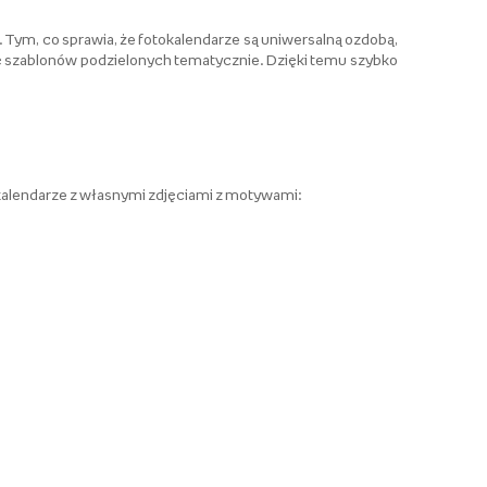
 Tym, co sprawia, że fotokalendarze są uniwersalną ozdobą,
ę szablonów podzielonych tematycznie. Dzięki temu szybko
kalendarze z własnymi zdjęciami z motywami: