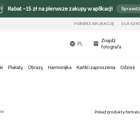
Rabat –15 zł na pierwsze zakupy w aplikacji
Sprawd
u
POBIERZ APLIKACJĘ
DLA SZK
Znajdź
PL
fotografa
ki
Plakaty
Obrazy
Harmonijka
Kartki i zaproszenia
Odzież
ów
Pokaż produkty formatu