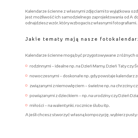
Kalendarze ścienne z własnymi zdjęciami to wyjątkowa ozdo
jest możliwość ich samodzielnego zaprojektowania od A d
odnajdziesz wzór, który wzbogacisz własnymi fotografiami.
Jakie tematy mają nasze fotokalendar
Kalendarze ścienne mogą być przygotowywane z różnych ok
rodzinnymi – idealne np. na Dzień Mamy, Dzień Taty czy Ś
nowoczesnymi – doskonałe np. gdy powstaje kalendarz z
związanymi z niemowlęciem – świetne np. na chrzciny cz
powiązanymi z dzieckiem – np. na urodziny czy Dzień Dzia
miłości – na walentynki, rocznice ślubu itp.
A jeśli chcesz stworzyć własną kompozycję, wybierz pusty s