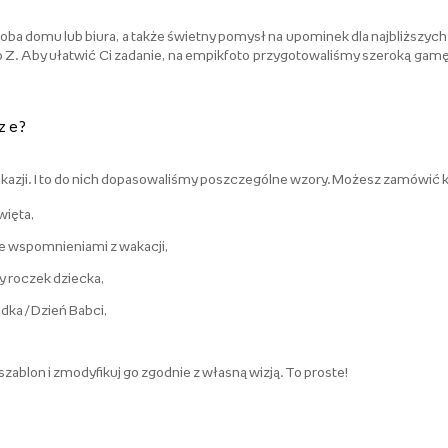
ba domu lub biura, a także świetny pomysł na upominek dla najbliższych.
o Z. Aby ułatwić Ci zadanie, na empikfoto przygotowaliśmy szeroką gam
ze?
azji. I to do nich dopasowaliśmy poszczególne wzory. Możesz zamówić 
więta,
e wspomnieniami z wakacji,
y roczek dziecka,
dka / Dzień Babci,
zablon i zmodyfikuj go zgodnie z własną wizją. To proste!