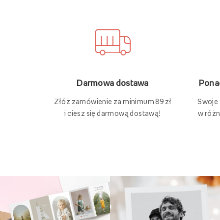
Ponad
Darmowa dostawa
Swoje
Złóż zamówienie za minimum 89 zł
w różn
i ciesz się darmową dostawą!