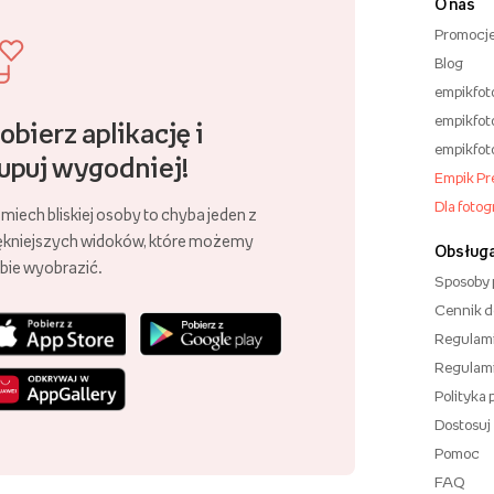
O nas
Promocj
Blog
empikfot
empikfot
obierz aplikację i
empikfot
upuj wygodniej!
Empik P
Dla foto
miech bliskiej osoby to chyba jeden z
ękniejszych widoków, które możemy
Obsługa
bie wyobrazić.
Sposoby 
Cennik 
Regulam
Regulam
Polityka
Dostosuj
Pomoc
FAQ