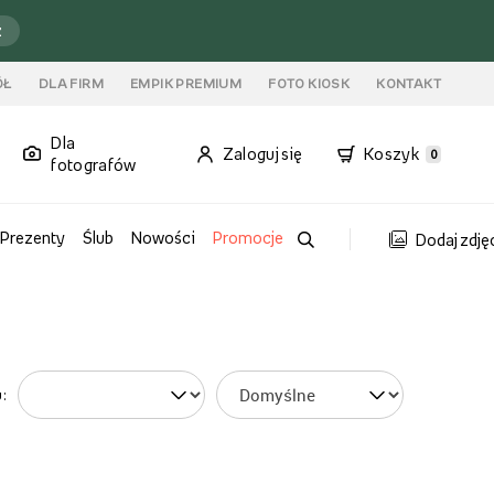
ź
ÓŁ
DLA FIRM
EMPIK PREMIUM
FOTO KIOSK
KONTAKT
Dla
Zaloguj się
Koszyk
0
fotografów
Prezenty
Ślub
Nowości
Promocje
Dodaj zdję
: