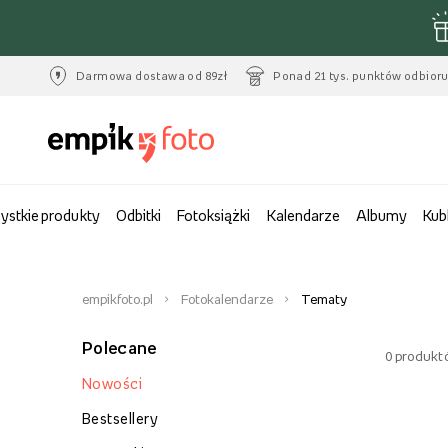
Darmowa dostawa od 89zł
Ponad 21 tys. punktów odbior
ystkie produkty
Odbitki
Fotoksiążki
Kalendarze
Albumy
Kub
empikfoto.pl
Fotokalendarze
Tematy
Polecane
0
produkt
Nowości
Bestsellery