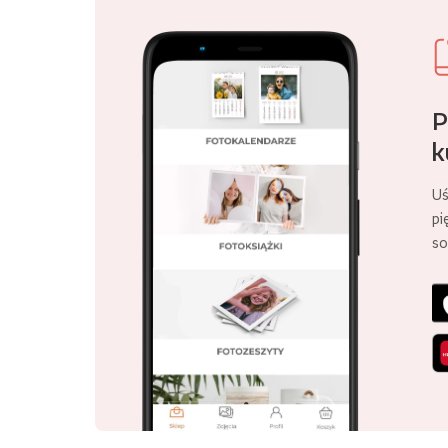
P
k
Uś
pi
so