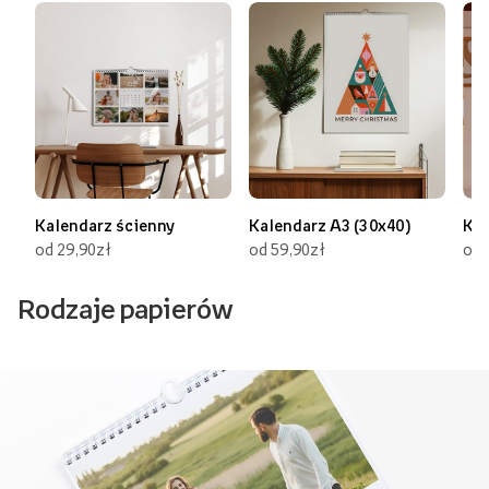
Kalendarz ścienny
Kalendarz A3 (30x40)
Kal
od 29,90zł
od 59,90zł
od 
Rodzaje papierów