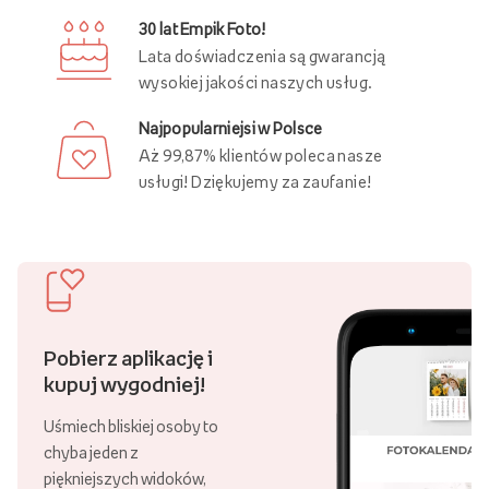
30 lat Empik Foto!
Lata doświadczenia są gwarancją
wysokiej jakości naszych usług.
Najpopularniejsi w Polsce
Aż 99,87% klientów poleca nasze
usługi! Dziękujemy za zaufanie!
Pobierz aplikację i
kupuj wygodniej!
Uśmiech bliskiej osoby to
chyba jeden z
piękniejszych widoków,