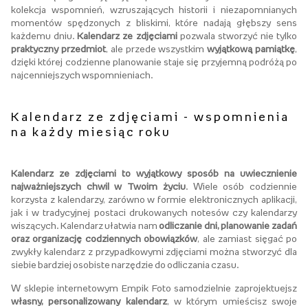
kolekcja wspomnień, wzruszających historii i niezapomnianych
momentów spędzonych z bliskimi, które nadają głębszy sens
każdemu dniu.
Kalendarz ze zdjęciami
pozwala stworzyć nie tylko
praktyczny przedmiot
, ale przede wszystkim
wyjątkową pamiątkę
,
dzięki której codzienne planowanie staje się przyjemną podróżą po
najcenniejszych wspomnieniach.
Kalendarz ze zdjęciami - wspomnienia
na każdy miesiąc roku
Kalendarz ze zdjęciami to wyjątkowy sposób na uwiecznienie
najważniejszych chwil w Twoim życiu
. Wiele osób codziennie
korzysta z kalendarzy, zarówno w formie elektronicznych aplikacji,
jak i w tradycyjnej postaci drukowanych notesów czy kalendarzy
wiszących. Kalendarz ułatwia nam
odliczanie dni, planowanie zadań
oraz organizację codziennych obowiązków
, ale zamiast sięgać po
zwykły kalendarz z przypadkowymi zdjęciami można stworzyć dla
siebie bardziej osobiste narzędzie do odliczania czasu.
W sklepie internetowym Empik Foto samodzielnie zaprojektuejsz
własny, personalizowany kalendarz
, w którym umieścisz swoje