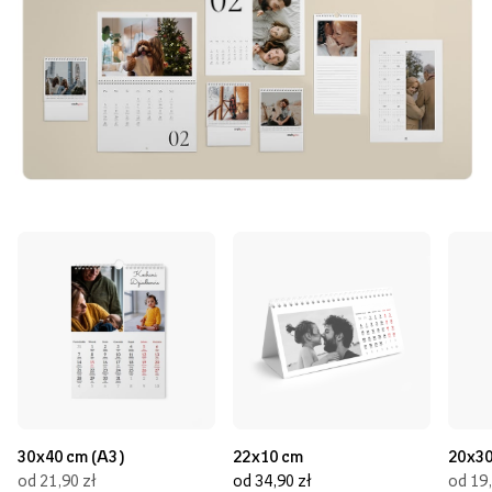
30x40 cm (A3)
22x10 cm
20x30
od 21,90 zł
od 34,90 zł
od 19,