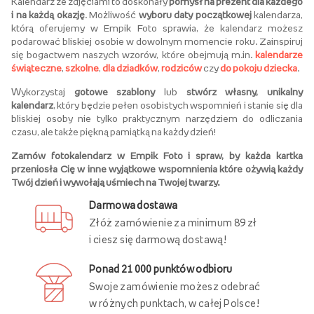
Kalendarz ze zdjęciami to doskonały
pomysł na prezent dla każdego
i na każdą okazję
. Możliwość
wyboru daty początkowej
kalendarza,
którą oferujemy w Empik Foto sprawia, że kalendarz możesz
podarować bliskiej osobie w dowolnym momencie roku. Zainspiruj
się bogactwem naszych wzorów, które obejmują m.in.
kalendarze
świąteczne
,
szkolne
,
dla dziadków
,
rodziców
czy
do pokoju dziecka
.
Wykorzystaj
gotowe szablony
lub
stwórz własny, unikalny
kalendarz
, który będzie pełen osobistych wspomnień i stanie się dla
bliskiej osoby nie tylko praktycznym narzędziem do odliczania
czasu, ale także piękną pamiątką na każdy dzień!
Zamów fotokalendarz w Empik Foto i spraw, by każda kartka
przeniosła Cię w inne wyjątkowe wspomnienia które ożywią każdy
Twój dzień i wywołają uśmiech na Twojej twarzy.
Darmowa dostawa
Złóż zamówienie za minimum 89 zł
i ciesz się darmową dostawą!
Ponad 21 000 punktów odbioru
Swoje zamówienie możesz odebrać
w różnych punktach, w całej Polsce!