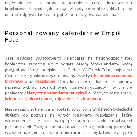
najcenniejsze i unikatowe wspomnienia. Dzięki intuicyjnemu
kreatorowi z łatwością dostosujesz każdy element projektu tak, aby
idealnie odpowiadał Twoim potrzebom i stylowi planowania.
Personalizowany kalendarz w Empik
Foto
Jeśli szukasz wyjątkowego kalendarza na nadchodzący rok,
koniecznie zapoznaj się z bogatą ofertą fotokalendarzy, którą
przygotowaliśmy specjalnie dla Ciebie. W Empik Foto znajdziesz
różne formaty kalendarzy drukowanych, w tym
kalendarze ścienne
,
biurkowe
oraz
książkowe
. Decydując się na kalendarz ścienny,
możesz wybrać spośród wielu różnych rodzajów - w ofercie
posiadamy
klasyczne kalendarze na spirali
w różnych rozmiarach,
kalendarze jednostronne
,
trójdzielne
oraz
kuchenne
.
Nasze szablony kalendarzy zostały stworzone
w różnych układach i
stylach
, co pozwala na wybór idealnego rozwiązania, które
wkomponuje się w Twoją przestrzeń. Dzięki możliwości
personalizacji, Twój kalendarz może stać się
unikalną pamiątką
,
wypełnioną zdjęciami i wspomnieniami, które będą towarzyszyć Ci