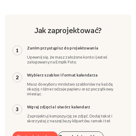
Jak zaprojektować?
Zanim przystąpisz do projektowania
1
Upewnij się, że masz założone konto i jesteś
zalogowany na Empik Foto.
Wybierz szablon i format kalendarza
2
Masz do wyboru mnóstwo szablonów na każdą
okazję, różne rodzaje papieru oraz początkowy
miesiąc.
Wgraj zdjęcia i stwórz kalendarz
3
Zaprojektuj kompozycję ze zdjęć. Dodaj tekst i
skorzystaj z naszej bazy klipartów, ramek i teł.