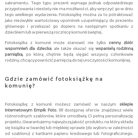
sakramentu. Tego typu prezent wymaga jednak odpowiedniego
przygotowania i niestety nie ma możliwości, aby wręczyć go w dniu
tego wielkiego wydarzenia. Fotoksiążkę można za to potraktować
jako niezwykle wartościowy upominek uzupełniający do prezentu
głównego i przekazać go dopiero na następnym spotkaniu z
dzieckiem lub w pierwszą rocznicę komunii świętej.
Fotoksiążka z komunii może stanowić nie tylko
cenny zbiór
wspomnień dla dziecka
, ale także okazać się
wspaniałą rodzinną
pamiątką
, po którą chętnie będą sięgać wszyscy członkowie
rodziny, chcący powrócić pamięcią do tej uroczystości komunijnej.
Gdzie zamówić fotoksiążkę na
komunię?
Fotoksiążkę z komunii możesz zamówić w naszym
sklepie
internetowym Empik Foto
. W dostępnej ofercie znajdziesz wiele
różnorodnych szablonów, które umożliwią Ci pełną personalizację
projektu. Gwarantujemy najwyższą jakość produktu, na który składa
się książka w twardej lub miękkiej oprawie (do wyboru w zależności
od szablonu) z kartkami papieru kredowego lub fotograficznego,