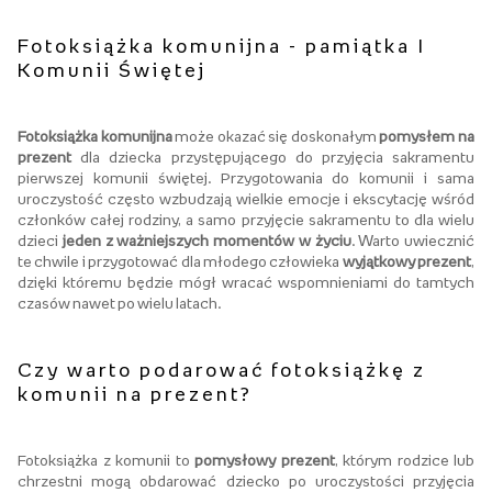
Fotoksiążka komunijna - pamiątka I
Komunii Świętej
Fotoksiążka komunijna
może okazać się doskonałym
pomysłem na
prezent
dla dziecka przystępującego do przyjęcia sakramentu
pierwszej komunii świętej. Przygotowania do komunii i sama
uroczystość często wzbudzają wielkie emocje i ekscytację wśród
członków całej rodziny, a samo przyjęcie sakramentu to dla wielu
dzieci
jeden z ważniejszych momentów w życiu
. Warto uwiecznić
te chwile i przygotować dla młodego człowieka
wyjątkowy prezent
,
dzięki któremu będzie mógł wracać wspomnieniami do tamtych
czasów nawet po wielu latach.
Czy warto podarować fotoksiążkę z
komunii na prezent?
Fotoksiążka z komunii to
pomysłowy prezent
, którym rodzice lub
chrzestni mogą obdarować dziecko po uroczystości przyjęcia