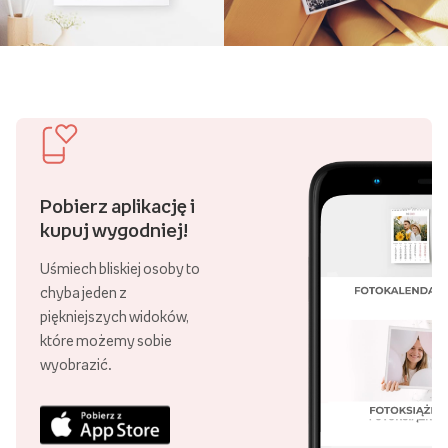
Pobierz aplikację i
kupuj wygodniej!
Uśmiech bliskiej osoby to
chyba jeden z
piękniejszych widoków,
które możemy sobie
wyobrazić.