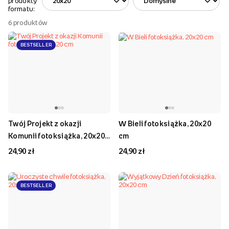
produkty
formatu:
6
produktów
BESTSELLER
Twój Projekt z okazji
W Bieli fotoksiążka, 20x20
Komunii fotoksiążka, 20x20
cm
cm
24,90 zł
24,90 zł
BESTSELLER