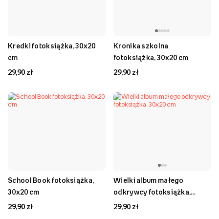
Kredki fotoksiążka, 30x20
Kronika szkolna
cm
fotoksiążka, 30x20 cm
29,90 zł
29,90 zł
School Book fotoksiążka,
Wielki album małego
30x20 cm
odkrywcy fotoksiążka,
30x20 cm
29,90 zł
29,90 zł