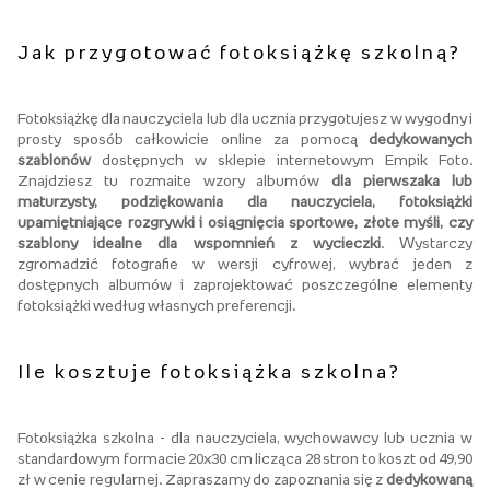
Jak przygotować fotoksiążkę szkolną?
Fotoksiążkę dla nauczyciela lub dla ucznia przygotujesz w wygodny i
prosty sposób całkowicie online za pomocą
dedykowanych
szablonów
dostępnych w sklepie internetowym Empik Foto.
Znajdziesz tu rozmaite wzory albumów
dla pierwszaka lub
maturzysty, podziękowania dla nauczyciela, fotoksiążki
upamiętniające rozgrywki i osiągnięcia sportowe, złote myśli, czy
szablony idealne dla wspomnień z wycieczki
. Wystarczy
zgromadzić fotografie w wersji cyfrowej, wybrać jeden z
dostępnych albumów i zaprojektować poszczególne elementy
fotoksiążki według własnych preferencji.
Ile kosztuje fotoksiążka szkolna?
Fotoksiążka szkolna - dla nauczyciela, wychowawcy lub ucznia w
standardowym formacie 20x30 cm licząca 28 stron to koszt od 49,90
zł w cenie regularnej. Zapraszamy do zapoznania się z
dedykowaną