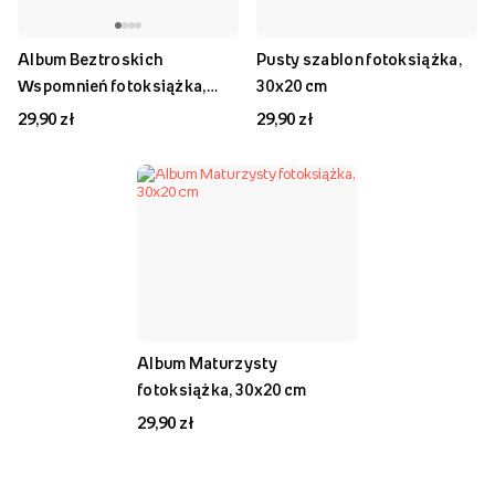
Album Beztroskich
Pusty szablon fotoksiążka,
Wspomnień fotoksiążka,
30x20 cm
30x20 cm
29,90 zł
29,90 zł
Album Maturzysty
fotoksiążka, 30x20 cm
29,90 zł