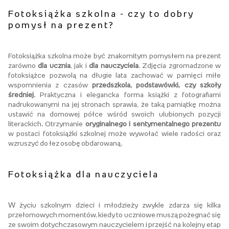
Fotoksiążka szkolna - czy to dobry
pomysł na prezent?
Fotoksiążka szkolna może być znakomitym pomysłem na prezent
zarówno
dla ucznia
, jak i
dla nauczyciela
. Zdjęcia zgromadzone w
fotoksiążce pozwolą na długie lata zachować w pamięci miłe
wspomnienia z czasów
przedszkola, podstawówki, czy szkoły
średniej
. Praktyczna i elegancka forma książki z fotografiami
nadrukowanymi na jej stronach sprawia, że taką pamiątkę można
ustawić na domowej półce wśród swoich ulubionych pozycji
literackich. Otrzymanie
oryginalnego i sentymentalnego prezentu
w postaci fotoksiążki szkolnej może wywołać wiele radości oraz
wzruszyć do łez osobę obdarowaną.
Fotoksiążka dla nauczyciela
W życiu szkolnym dzieci i młodzieży zwykle zdarza się kilka
przełomowych momentów, kiedy to uczniowe muszą pożegnać się
ze swoim dotychczasowym nauczycielem i przejść na kolejny etap