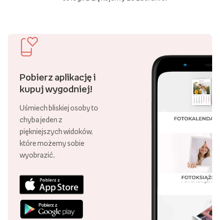
Pobierz aplikację i
kupuj wygodniej!
Uśmiech bliskiej osoby to
chyba jeden z
piękniejszych widoków,
które możemy sobie
wyobrazić.