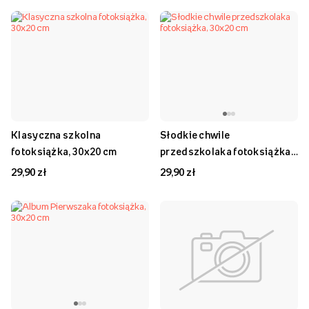
Klasyczna szkolna
Słodkie chwile
fotoksiążka, 30x20 cm
przedszkolaka fotoksiążka,
30x20 cm
29,90 zł
29,90 zł