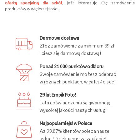
ofertą specjalną dla szkół
, jeśli interesuję Cię zamówienie
produktów w większej ilości.
Darmowa dostawa
Złóż zamówienie za minimum 89 zł
i ciesz się darmową dostawą!
Ponad 21 000 punktów odbioru
Swoje zamówienie możesz odebrać
w różnych punktach, w całej Polsce!
29 lat Empik Foto!
Lata doświadczenia są gwarancją
wysokiej jakości naszych usług.
Najpopularniejsi w Polsce
Aż 99,87% klientów poleca nasze
usługi! Dziękujemy za zaufanie!