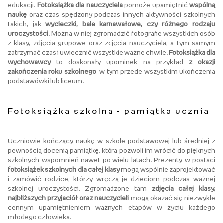
edukacji.
Fotoksiążka dla nauczyciela
pomoże upamiętnić
wspólną
naukę
oraz czas spędzony podczas innych aktywności szkolnych
takich, jak
wycieczki, bale karnawałowe, czy różnego rodzaju
uroczystości
. Można w niej zgromadzić fotografie wszystkich osób
z klasy, zdjęcia grupowe oraz zdjęcia nauczyciela, a tym samym
zatrzymać czas i uwiecznić wszystkie ważne chwile.
Fotoksiążka dla
wychowawcy
to doskonały upominek na przykład
z okazji
zakończenia roku szkolnego
, w tym przede wszystkim ukończenia
podstawówki lub liceum.
Fotoksiążka szkolna - pamiątka ucznia
Uczniowie kończący naukę w szkole podstawowej lub średniej z
pewnością docenią pamiątkę, która pozwoli im wrócić do pięknych
szkolnych wspomnień nawet po wielu latach. Prezenty w postaci
fotoksiążek szkolnych dla całej klasy
mogą wspólnie zaprojektować
i zamówić rodzice, którzy wręczą je dzieciom podczas ważnej
szkolnej uroczystości. Zgromadzone tam
zdjęcia całej klasy,
najbliższych przyjaciół oraz nauczycieli
mogą okazać się niezwykle
cennym upamiętnieniem ważnych etapów w życiu każdego
młodego człowieka.