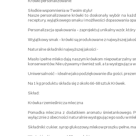
Krówki personalizowane:
Słodkie wspomnienia w Twoim stylu!
Nasze personalizowane krówki to doskonały wybór na każdą
receptury, wyjątkowego smaku i możliwości dopasowania op
Personalizacja opakowania – zaprojektuj unikalny wzór, który
Wyjątkowy smak – krówki są produkowane z najwyższej jakości
Naturalne składniki najwyższej jakości -
Masło i pełne mleko dają naszym krówkom niepowtarzalny sm
konserwantów. Nie używamy również soli, a ta występująca w
Uniwersalność – idealne jako podziękowanie dla gości, prezent
Na 1 kg produktu składa się z około 66-68 sztuk Krówek.
Skład:
Krówka rzemieślnicza mleczna
Pomadka mleczna z dodatkiem aromatu śmietankowego. Prod
wyłącznie z obecności naturalnie występującego sodu w mle
Składniki: cukier, syrop glukozowy, mleko w proszku pełne, 