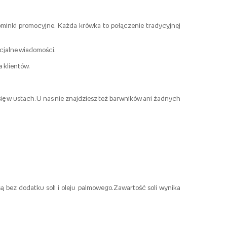
ominki promocyjne. Każda krówka to połączenie tradycyjnej
ecjalne wiadomości.
 klientów.
ę w ustach. U nas nie znajdziesz też barwników ani żadnych
bez dodatku soli i oleju palmowego.Zawartość soli wynika