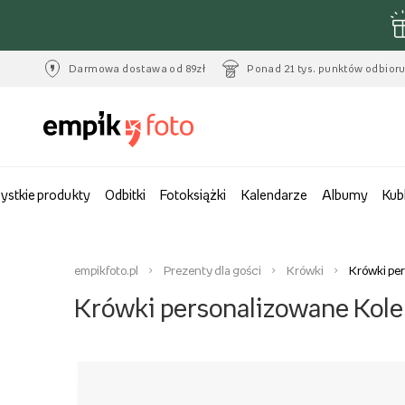
Darmowa dostawa od 89zł
Ponad 21 tys. punktów odbior
ystkie produkty
Odbitki
Fotoksiążki
Kalendarze
Albumy
Kub
empikfoto.pl
Prezenty dla gości
Krówki
Krówki per
Krówki personalizowane Kolek