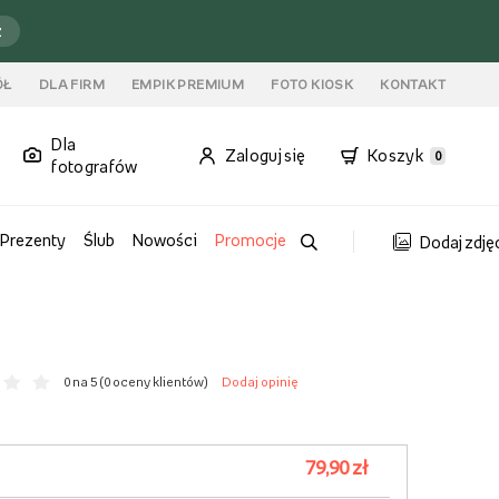
ź
ÓŁ
DLA FIRM
EMPIK PREMIUM
FOTO KIOSK
KONTAKT
Dla
Zaloguj się
Koszyk
0
fotografów
Prezenty
Ślub
Nowości
Promocje
Dodaj zdję
0 na 5 (
0 oceny klientów
)
Dodaj opinię
79,90 zł