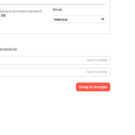
Smak:
dywana dostawa standard:
.08)
 produkcie
max. 8 znaków
max. 8 znaków
dodaj do koszyka