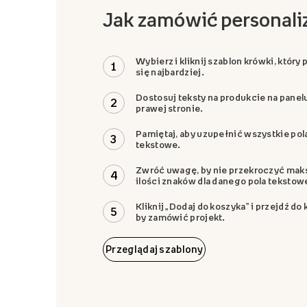
Jak zamówić personal
Wybierz i kliknij szablon krówki, który
1
się najbardziej.
Dostosuj teksty na produkcie na panel
2
prawej stronie.
Pamiętaj, aby uzupełnić wszystkie pol
3
tekstowe.
Zwróć uwagę, by nie przekroczyć mak
4
ilości znaków dla danego pola tekstow
Kliknij „Dodaj do koszyka” i przejdź do
5
by zamówić projekt.
Przeglądaj szablony