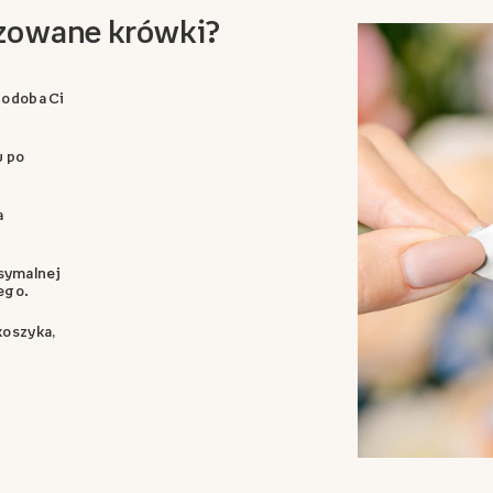
izowane krówki?
 podoba Ci
u po
a
symalnej
ego.
 koszyka,