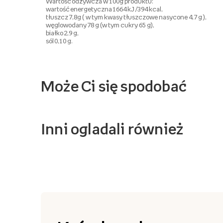
Wartość odżywcza w 100g produktu:
wartość energetyczna 1664 kJ /394 kcal,
tłuszcz 7,8g ( w tym kwasy tłuszczowe nasycone 4,7 g ),
węglowodany 78 g (w tym cukry 65 g),
białko 2,9 g,
sól 0,10 g.
Może Ci się spodobać
Inni ogladali również