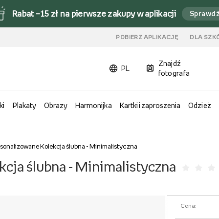
Rabat –15 zł na pierwsze zakupy w aplikacji
Sprawd
u
POBIERZ APLIKACJĘ
DLA SZK
Znajdź
PL
fotografa
ki
Plakaty
Obrazy
Harmonijka
Kartki i zaproszenia
Odzież
sonalizowane Kolekcja ślubna - Minimalistyczna
cja ślubna - Minimalistyczna
Cena: