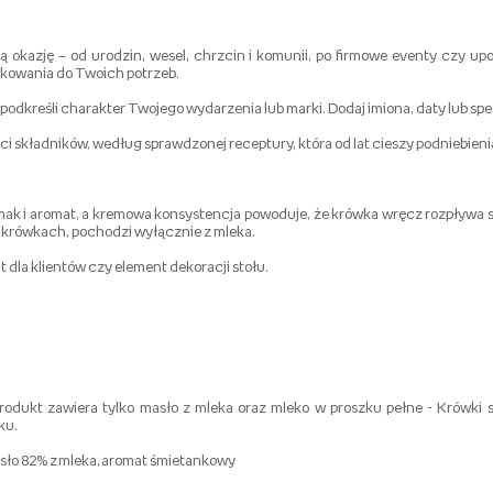
 okazję – od urodzin, wesel, chrzcin i komunii, po firmowe eventy czy up
akowania do Twoich potrzeb.
 podkreśli charakter Twojego wydarzenia lub marki. Dodaj imiona, daty lub sp
 składników, według sprawdzonej receptury, która od lat cieszy podniebienia
ak i aromat, a kremowa konsystencja powoduje, że krówka wręcz rozpływa si
 krówkach, pochodzi wyłącznie z mleka.
 dla klientów czy element dekoracji stołu.
ukt zawiera tylko masło z mleka oraz mleko w proszku pełne - Krówki są 
ku.
masło 82% z mleka, aromat śmietankowy