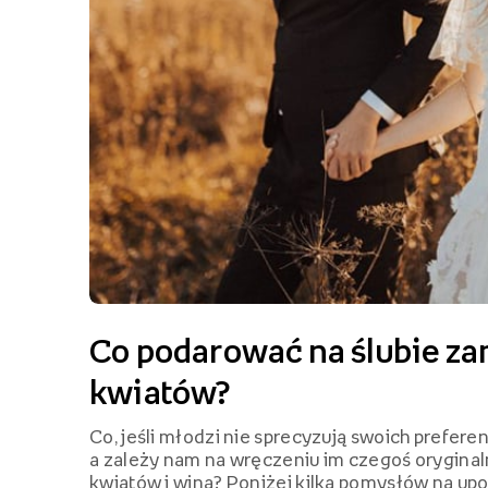
Co podarować na ślubie za
kwiatów?
Co, jeśli młodzi nie sprecyzują swoich prefere
a zależy nam na wręczeniu im czegoś orygina
kwiatów i wina? Poniżej kilka pomysłów na upo