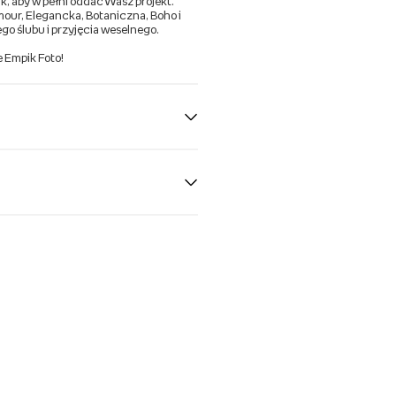
, aby w pełni oddać Wasz projekt.
amour, Elegancka, Botaniczna, Boho i
go ślubu i przyjęcia weselnego.
 Empik Foto!