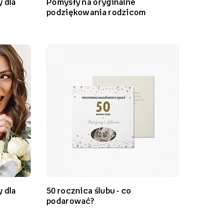
 dla
Pomysły na oryginalne
podziękowania rodzicom
 dla
50 rocznica ślubu - co
podarować?