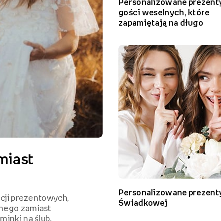
Personalizowane prezenty
gości weselnych, które
zapamiętają na długo
miast
Personalizowane prezenty
ncji prezentowych,
Świadkowej
lnego zamiast
minki na ślub.