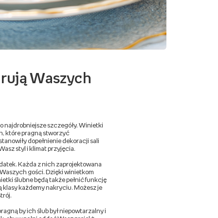
zarują Waszych
o najdrobniejsze szczegóły. Winietki
h, które pragną stworzyć
anowiły dopełnienie dekoracji sali
asz styl i klimat przyjęcia.
dodatek. Każda z nich zaprojektowana
ka Waszych gości. Dzięki winietkom
ietki ślubne będą także pełnić funkcję
ą klasy każdemy nakryciu. Możesz je
trój.
ragną by ich ślub był niepowtarzalny i