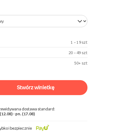
1 – 19 szt
20 – 49 szt
50+ szt
stwórz winietkę
zewidywana dostawa standard:
 (12.08) - pn. (17.08)
ybko i bezpiecznie