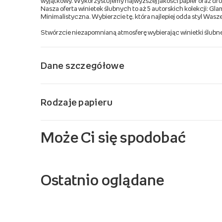
wyjątkowy. Wykorzystujemy najwyższej jakości papier oraz druk
Nasza oferta winietek ślubnych to aż 5 autorskich kolekcji: Gl
Minimalistyczna. Wybierzcie tę, która najlepiej odda styl Wasze
Stwórzcie niezapomnianą atmosferę wybierając winietki ślubne
Dane szczegółowe
Rodzaje papieru
Może Ci się spodobać
Ostatnio oglądane