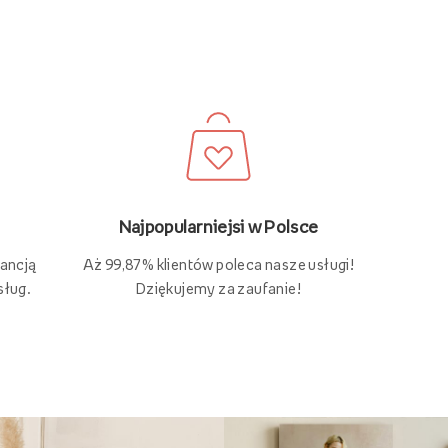
Najpopularniejsi w Polsce
Aż 99,87% klientów poleca nasze usługi!
rancją
Dziękujemy za zaufanie!
sług.