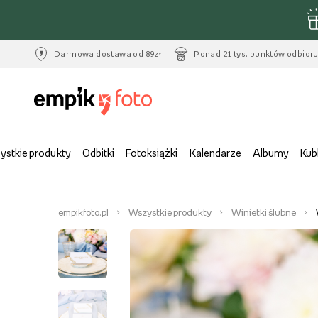
Darmowa dostawa od 89zł
Ponad 21 tys. punktów odbior
ystkie produkty
Odbitki
Fotoksiążki
Kalendarze
Albumy
Kub
empikfoto.pl
Wszystkie produkty
Winietki ślubne