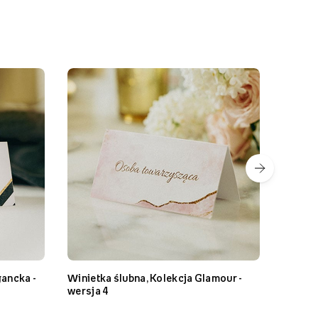
gancka -
Winietka ślubna, Kolekcja Glamour -
Winietka śl
wersja 4
wersja 4