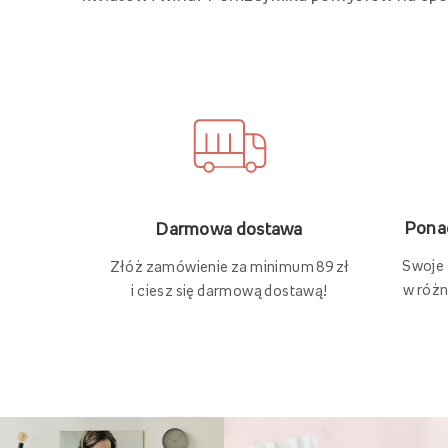
Ponad
Darmowa dostawa
Swoje
Złóż zamówienie za minimum 89 zł
w różn
i ciesz się darmową dostawą!