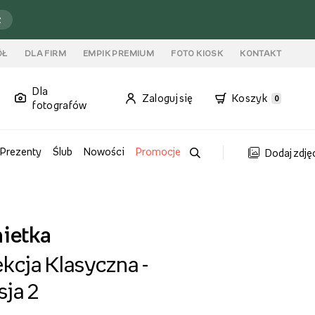
ź
ÓŁ
DLA FIRM
EMPIK PREMIUM
FOTO KIOSK
KONTAKT
Dla
Zaloguj się
Koszyk
0
fotografów
Prezenty
Ślub
Nowości
Promocje
Dodaj zdję
ietka
kcja Klasyczna -
sja 2