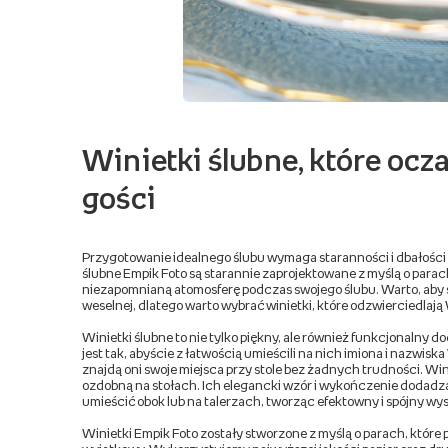
Winietki ślubne, które oc
gości
Przygotowanie idealnego ślubu wymaga staranności i dbałości 
ślubne Empik Foto są starannie zaprojektowane z myślą o parac
niezapomnianą atomosferę podczas swojego ślubu. Warto, aby st
weselnej, dlatego warto wybrać winietki, które odzwierciedlają W
Winietki ślubne to nie tylko piękny, ale również funkcjonalny 
jest tak, abyście z łatwością umieścili na nich imiona i nazwis
znajdą oni swoje miejsca przy stole bez żadnych trudności. Win
ozdobną na stołach. Ich elegancki wzór i wykończenie dodadz
umieścić obok lub na talerzach, tworząc efektowny i spójny wys
Winietki Empik Foto zostały stworzone z myślą o parach, które p