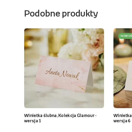
Podobne produkty
NOWOŚ
Winietka ślubna, Kolekcja Glamour -
Winietka 
wersja 1
wersja 6