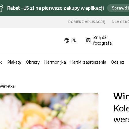
Rabat –15 zł na pierwsze zakupy w aplikacji
Sprawd
u
POBIERZ APLIKACJĘ
DLA SZK
Znajdź
PL
fotografa
ki
Plakaty
Obrazy
Harmonijka
Kartki i zaproszenia
Odzież
Winietka
Win
Kole
wer