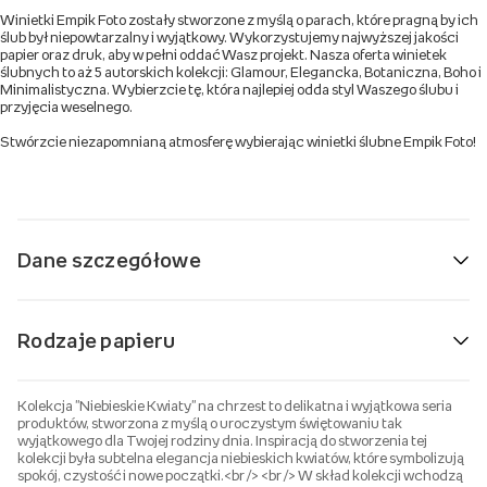
Winietki Empik Foto zostały stworzone z myślą o parach, które pragną by ich
ślub był niepowtarzalny i wyjątkowy. Wykorzystujemy najwyższej jakości
papier oraz druk, aby w pełni oddać Wasz projekt. Nasza oferta winietek
ślubnych to aż 5 autorskich kolekcji: Glamour, Elegancka, Botaniczna, Boho i
Minimalistyczna. Wybierzcie tę, która najlepiej odda styl Waszego ślubu i
przyjęcia weselnego.
Stwórzcie niezapomnianą atmosferę wybierając winietki ślubne Empik Foto!
Dane szczegółowe
Rodzaje papieru
Kolekcja "Niebieskie Kwiaty" na chrzest to delikatna i wyjątkowa seria
produktów, stworzona z myślą o uroczystym świętowaniu tak
wyjątkowego dla Twojej rodziny dnia. Inspiracją do stworzenia tej
kolekcji była subtelna elegancja niebieskich kwiatów, które symbolizują
spokój, czystość i nowe początki.<br /> <br /> W skład kolekcji wchodzą