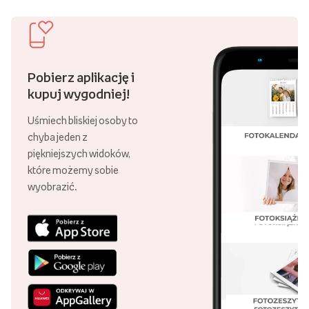
Pobierz aplikację i
kupuj wygodniej!
Uśmiech bliskiej osoby to
chyba jeden z
piękniejszych widoków,
które możemy sobie
wyobrazić.