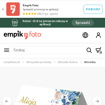
Rabat –15 zł na pierwsze zakupy w
Sprawdź
aplikacji
0
empikfoto.pl
Wszystkie produkty
Winietki ślubne
Winietka