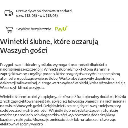
Przewidywana dostawa standard:
czw. (13.08) - wt. (18.08)
Szybko i bezpiecznie
Winietki ślubne, które oczarują
Waszych gości
Przygotowanie idealnego ślubu wymaga staranności i dbałości o
najdrobniejsze szczegóły. Winietki ślubne Empik Foto są starannie
zaprojektowane z myślą o parach, które pragną stworzyć niezapomnianą
atomosferę podczas swojego ślubu. Warto, aby stanowiły dopełnienie
dekoracji sali weselnej, dlatego warto wybrać winietki, które odzwierciedlają
Wasz styl i klimat przyjęcia.
Winietki ślubne to nie tylko piękny, ale również funkcjonalny dodatek. Każda
z nich zaprojektowana jest tak, abyście z łatwością umieścili na nich imiona i
nazwiska Waszych gości. Dzięki winietkom znajdą oni swoje miejsca przy
stole bez żadnych trudności. Winietki ślubne będą także pełnić funkcję
ozdobną na stołach. Ich elegancki wzór i wykończenie dodadzą klasy
każdemy nakryciu. Możesz je umieścić obok lub na talerzach, tworząc
efektowny i spójny wystrój.