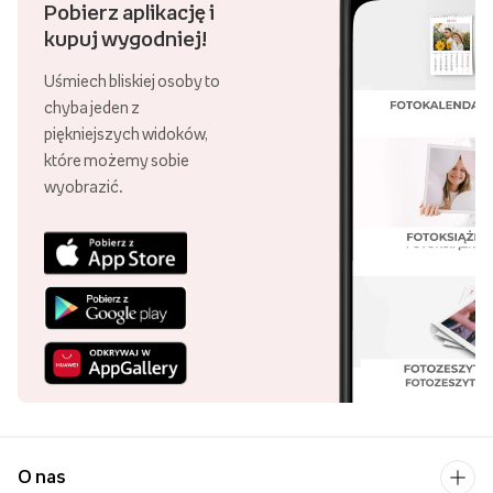
Pobierz aplikację i
kupuj wygodniej!
Uśmiech bliskiej osoby to
chyba jeden z
piękniejszych widoków,
które możemy sobie
wyobrazić.
O nas