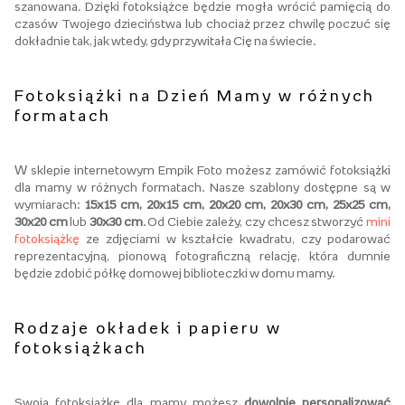
szanowana. Dzięki fotoksiążce będzie mogła wrócić pamięcią do
czasów Twojego dzieciństwa lub chociaż przez chwilę poczuć się
dokładnie tak, jak wtedy, gdy przywitała Cię na świecie.
Fotoksiążki na Dzień Mamy w różnych
formatach
W sklepie internetowym Empik Foto możesz zamówić fotoksiążki
dla mamy w różnych formatach. Nasze szablony dostępne są w
wymiarach:
15x15 cm, 20x15 cm, 20x20 cm, 20x30 cm, 25x25 cm,
30x20 cm
lub
30x30 cm
. Od Ciebie zależy, czy chcesz stworzyć
mini
fotoksiążkę
ze zdjęciami w kształcie kwadratu, czy podarować
reprezentacyjną, pionową fotograficzną relację, która dumnie
będzie zdobić półkę domowej biblioteczki w domu mamy.
Rodzaje okładek i papieru w
fotoksiążkach
Swoją fotoksiążkę dla mamy możesz
dowolnie personalizować