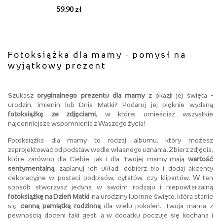
59,90 zł
Fotoksiążka dla mamy - pomysł na
wyjątkowy prezent
Szukasz
oryginalnego prezentu dla mamy
z okazji jej święta -
urodzin, imienin lub Dnia Matki? Podaruj jej pięknie wydaną
fotoksiążkę ze zdjęciami
, w której umieścisz wszystkie
najcenniejsze wspomnienia z Waszego życia!
Fotoksiążka dla mamy to rodzaj albumu, który możesz
zaprojektować od podstaw wedle własnego uznania. Zbierz zdjęcia,
które zarówno dla Ciebie, jak i dla Twojej mamy mają
wartość
sentymentalną
, zaplanuj ich układ, dobierz tło i dodaj akcenty
dekoracyjne w postaci podpisów, cytatów, czy klipartów. W ten
sposób stworzysz jedyną w swoim rodzaju i niepowtarzalną
fotoksiążkę na Dzień Matki
, na urodziny lub inne święto, która stanie
się
cenną pamiątką rodzinną
dla wielu pokoleń. Twoja mama z
pewnością doceni taki gest, a w dodatku poczuje się kochana i