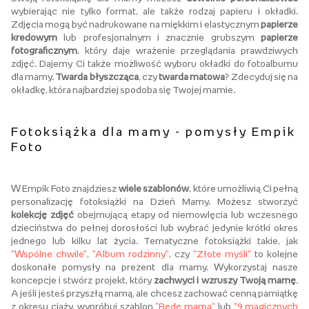
wybierając nie tylko format, ale także rodzaj papieru i okładki.
Zdjęcia mogą być nadrukowane na miękkim i elastycznym
papierze
kredowym
lub profesjonalnym i znacznie grubszym
papierze
fotograficznym
, który daje wrażenie przeglądania prawdziwych
zdjęć. Dajemy Ci także możliwość wyboru okładki do fotoalbumu
dla mamy.
Twarda błyszcząca
, czy
twarda matowa
? Zdecyduj się na
okładkę, która najbardziej spodoba się Twojej mamie.
Fotoksiążka dla mamy - pomysły Empik
Foto
W Empik Foto znajdziesz
wiele szablonów
, które umożliwią Ci pełną
personalizację fotoksiążki na Dzień Mamy. Możesz stworzyć
kolekcję zdjęć
obejmującą etapy od niemowlęcia lub wczesnego
dzieciństwa do pełnej dorosłości lub wybrać jedynie krótki okres
jednego lub kilku lat życia. Tematyczne fotoksiążki takie, jak
"Wspólne chwile"
,
"Album rodzinny"
, czy
"Złote myśli"
to kolejne
doskonałe pomysły na prezent dla mamy. Wykorzystaj nasze
koncepcje i stwórz projekt, który
zachwyci i wzruszy Twoją mamę
.
A jeśli jesteś przyszłą mamą, ale chcesz zachować cenną pamiątkę
z okresu ciąży, wypróbuj szablon
"Będę mamą"
lub
"9 magicznych