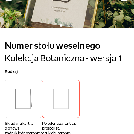
Numer stołu weselnego
Kolekcja Botaniczna - wersja 1
Rodzaj
Składana kartka
Pojedyncza kartka,
pionowa,
prostokąt,
zadruk jednostronny
druk obustronny