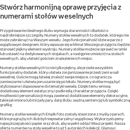
Stwórz harmonijną oprawę przyjęcia z
numerami stołów weselnych
Przygotowanie idealnego ślubu wymaga staranności i dbałości o
najdrobniejsze szczegóły. Numery stołów weselnych to dodatek, którego nie
może zabraknąć na Waszym weselu. Jego funkcjonalność idzie w parze z
wyjątkowym designem, który wpasuje się w klimat Waszego przyjęcia i będzie
stanowić piękny element wystroju. Numery stołów możecie oprawić w ramki
lub ustawić na dedykowanych stojakach, a następnie umieścić na stołach
weselnych, aby ułatwić gościom znalezienie ich miejsc.
Numery stołów weselnych to nie tylko piękny, ale przede wszystkim
funkcjonalny dodatek, który ułatwia zorganizowanie przestrzeni w sali
weselnej. Goście mogą łatwiej znaleźć swoje miejsce, co ogranicza
zamieszanie i ułatwia poruszanie się po lokalu. Numery stołów mogą być
stylizowane i dopasowane do tematyki wesela. Dzięki temu wniosą
dodatkowy element estetyczny i podkreślą charakter przyjęcia. Dzięki
możliwości personalizacji mogą zawierać dodatkowe elementy dekoracyjne,
takie jak imiona lub inicjały pary, datę ślubu, ważną sentencję lub symboliczną
grafikę.
Numery stołów weselnych Empik Foto zostały stworzone z myślą o parach,
które pragną by ich ślub był niepowtarzalny i wyjątkowy. Wykorzystujemy
najwyższej jakości papier oraz druk, aby w pełni oddać Wasz projekt. Nasza
oferta numerów na stoły weselne to aż 5 autorskich kolekcji: Glamour,