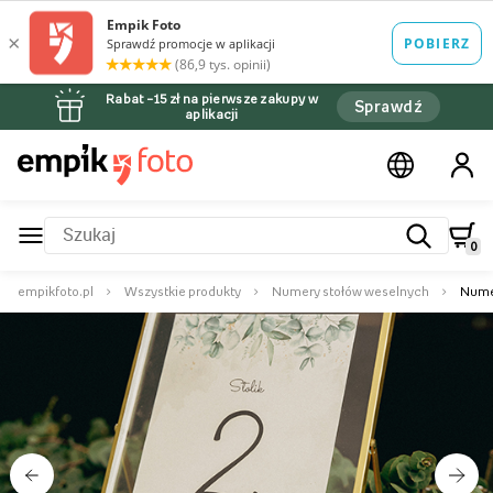
Rabat –15 zł na pierwsze zakupy w
Sprawdź
aplikacji
0
empikfoto.pl
Wszystkie produkty
Numery stołów weselnych
Nume