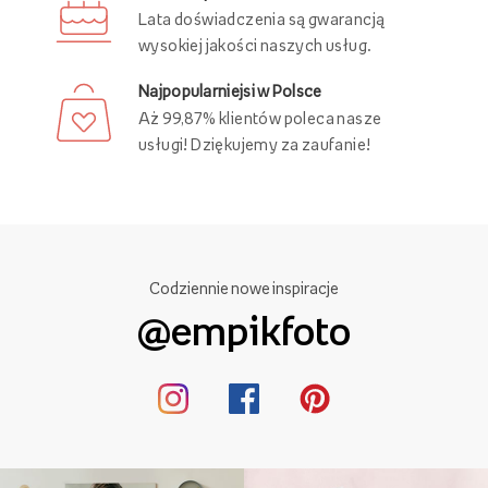
Darmowa dostawa
Złóż zamówienie za minimum 89 zł
i ciesz się darmową dostawą!
Ponad 21 000 punktów odbioru
Swoje zamówienie możesz odebrać
w różnych punktach, w całej Polsce!
29 lat Empik Foto!
Lata doświadczenia są gwarancją
wysokiej jakości naszych usług.
Najpopularniejsi w Polsce
Aż 99,87% klientów poleca nasze
usługi! Dziękujemy za zaufanie!