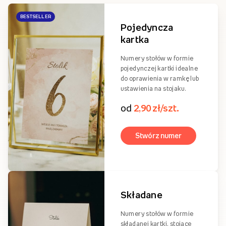
Ostatnio oglądane
Rodzaje numerów stołow
Numery na stoły weselne
W naszym asortymencie dostępne są numerki na stół weselny w
standardowym formacie 15x20 cm w formie składanej lub
pojedynczej kartki.
BESTSELLER
Pojedyncza
kartka
Numery stołów w formie
pojedynczej kartki idealne