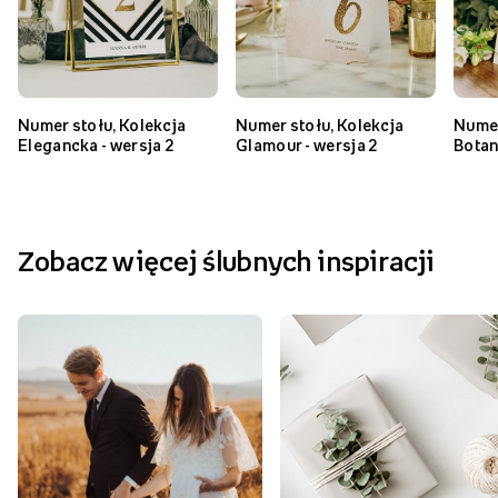
Podobne produkty
NOWOŚĆ
Numer stołu, Kolekcja
Numer stołu, Kolekcja
Numer
Elegancka - wersja 2
Glamour - wersja 2
Botan