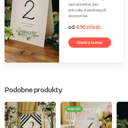
do oprawienia w ramkę lub
ustawienia na stojaku.
od
2,90 zł/szt.
Stwórz numer
Składane
Numery stołów w formie
składanej kartki, stojące
samodzielnie, bez
potrzeby dodatkowych
akcesoriów.
od
4,90 zł/szt.
Stwórz numer