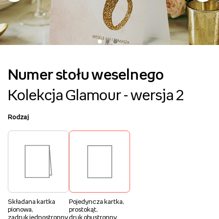
Numer stołu weselnego
Kolekcja Glamour - wersja 2
Rodzaj
Składana kartka
Pojedyncza kartka,
pionowa,
prostokąt,
zadruk jednostronny
druk obustronny