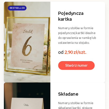
Ostatnio oglądane
Rodzaje numerów stołow
Numery na stoły weselne
W naszym asortymencie dostępne są numerki na stół weselny w
standardowym formacie 15x20 cm w formie składanej lub
pojedynczej kartki.
BESTSELLER
Pojedyncza
kartka
Numery stołów w formie
pojedynczej kartki idealne