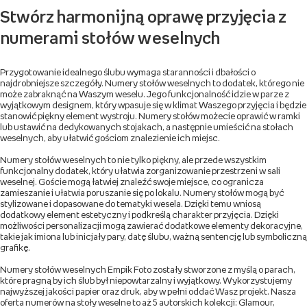
Stwórz harmonijną oprawę przyjęcia z
numerami stołów weselnych
Przygotowanie idealnego ślubu wymaga staranności i dbałości o
najdrobniejsze szczegóły. Numery stołów weselnych to dodatek, którego nie
może zabraknąć na Waszym weselu. Jego funkcjonalność idzie w parze z
wyjątkowym designem, który wpasuje się w klimat Waszego przyjęcia i będzie
stanowić piękny element wystroju. Numery stołów możecie oprawić w ramki
lub ustawić na dedykowanych stojakach, a następnie umieścić na stołach
weselnych, aby ułatwić gościom znalezienie ich miejsc.
Numery stołów weselnych to nie tylko piękny, ale przede wszystkim
funkcjonalny dodatek, który ułatwia zorganizowanie przestrzeni w sali
weselnej. Goście mogą łatwiej znaleźć swoje miejsce, co ogranicza
zamieszanie i ułatwia poruszanie się po lokalu. Numery stołów mogą być
stylizowane i dopasowane do tematyki wesela. Dzięki temu wniosą
dodatkowy element estetyczny i podkreślą charakter przyjęcia. Dzięki
możliwości personalizacji mogą zawierać dodatkowe elementy dekoracyjne,
takie jak imiona lub inicjały pary, datę ślubu, ważną sentencję lub symboliczną
grafikę.
Numery stołów weselnych Empik Foto zostały stworzone z myślą o parach,
które pragną by ich ślub był niepowtarzalny i wyjątkowy. Wykorzystujemy
najwyższej jakości papier oraz druk, aby w pełni oddać Wasz projekt. Nasza
oferta numerów na stoły weselne to aż 5 autorskich kolekcji: Glamour,