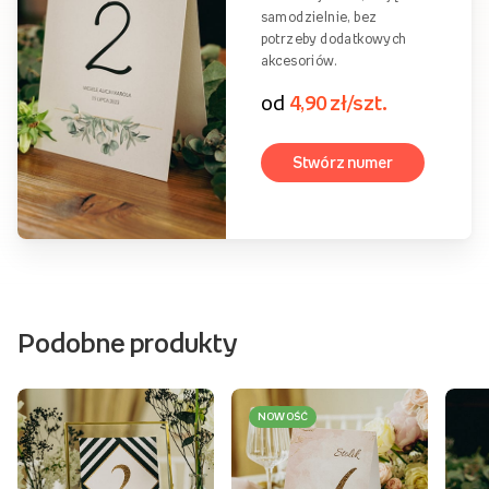
do oprawienia w ramkę lub
ustawienia na stojaku.
od
2,90 zł/szt.
Stwórz numer
Składane
Numery stołów w formie
składanej kartki, stojące
samodzielnie, bez
potrzeby dodatkowych
akcesoriów.
od
4,90 zł/szt.
Stwórz numer