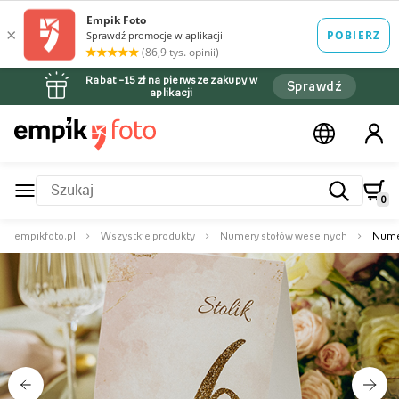
Rabat –15 zł na pierwsze zakupy w
Sprawdź
aplikacji
0
empikfoto.pl
Wszystkie produkty
Numery stołów weselnych
Nume