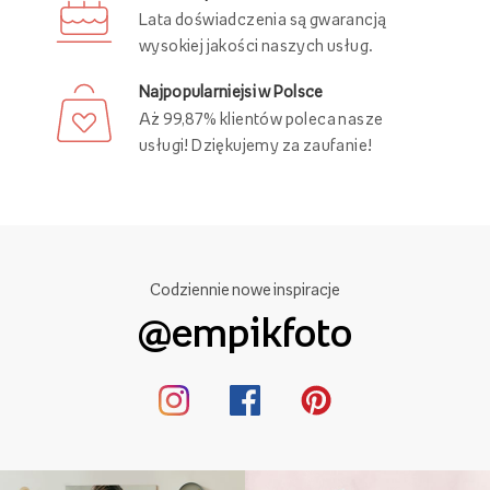
Darmowa dostawa
Złóż zamówienie za minimum 89 zł
i ciesz się darmową dostawą!
Ponad 21 000 punktów odbioru
Swoje zamówienie możesz odebrać
w różnych punktach, w całej Polsce!
29 lat Empik Foto!
Lata doświadczenia są gwarancją
wysokiej jakości naszych usług.
Najpopularniejsi w Polsce
Aż 99,87% klientów poleca nasze
usługi! Dziękujemy za zaufanie!