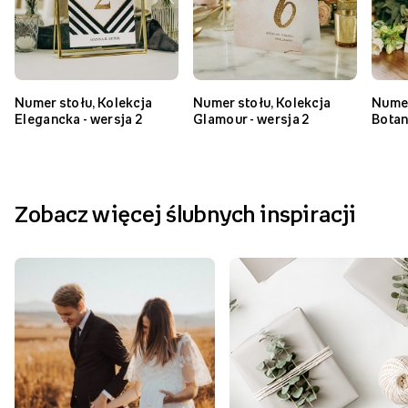
Podobne produkty
NOWOŚĆ
Numer stołu, Kolekcja
Numer stołu, Kolekcja
Numer
Elegancka - wersja 2
Glamour - wersja 2
Botan