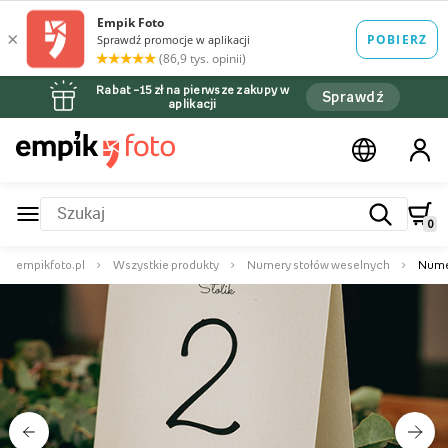
Rabat –15 zł na pierwsze zakupy w
Sprawdź
aplikacji
0
empikfoto.pl
Wszystkie produkty
Numery stołów weselnych
Nume