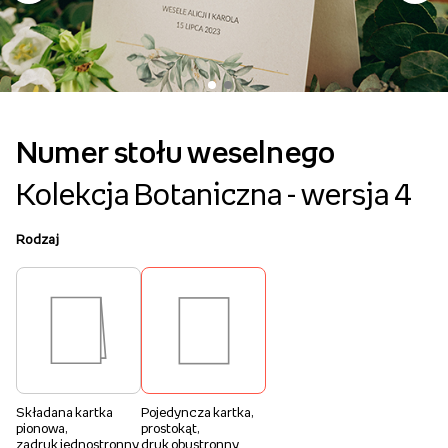
Numer stołu weselnego
Kolekcja Botaniczna - wersja 4
Rodzaj
Składana kartka
Pojedyncza kartka,
pionowa,
prostokąt,
zadruk jednostronny
druk obustronny