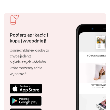
Pobierz aplikację i
kupuj wygodniej!
Uśmiech bliskiej osoby to
chyba jeden z
piękniejszych widoków,
które możemy sobie
wyobrazić.