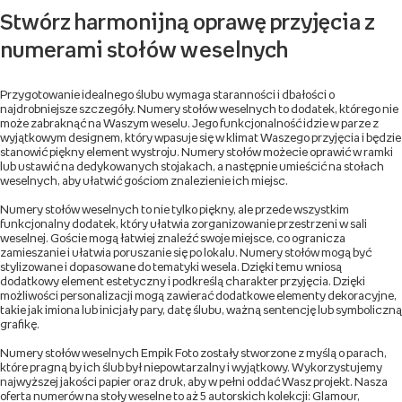
Stwórz harmonijną oprawę przyjęcia z
numerami stołów weselnych
Przygotowanie idealnego ślubu wymaga staranności i dbałości o
najdrobniejsze szczegóły. Numery stołów weselnych to dodatek, którego nie
może zabraknąć na Waszym weselu. Jego funkcjonalność idzie w parze z
wyjątkowym designem, który wpasuje się w klimat Waszego przyjęcia i będzie
stanowić piękny element wystroju. Numery stołów możecie oprawić w ramki
lub ustawić na dedykowanych stojakach, a następnie umieścić na stołach
weselnych, aby ułatwić gościom znalezienie ich miejsc.
Numery stołów weselnych to nie tylko piękny, ale przede wszystkim
funkcjonalny dodatek, który ułatwia zorganizowanie przestrzeni w sali
weselnej. Goście mogą łatwiej znaleźć swoje miejsce, co ogranicza
zamieszanie i ułatwia poruszanie się po lokalu. Numery stołów mogą być
stylizowane i dopasowane do tematyki wesela. Dzięki temu wniosą
dodatkowy element estetyczny i podkreślą charakter przyjęcia. Dzięki
możliwości personalizacji mogą zawierać dodatkowe elementy dekoracyjne,
takie jak imiona lub inicjały pary, datę ślubu, ważną sentencję lub symboliczną
grafikę.
Numery stołów weselnych Empik Foto zostały stworzone z myślą o parach,
które pragną by ich ślub był niepowtarzalny i wyjątkowy. Wykorzystujemy
najwyższej jakości papier oraz druk, aby w pełni oddać Wasz projekt. Nasza
oferta numerów na stoły weselne to aż 5 autorskich kolekcji: Glamour,