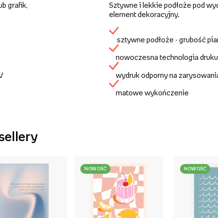
b grafik,
Sztywne i lekkie podłoże pod wy
element dekoracyjny.
sztywne podłoże - grubość pi
nowoczesna technologia druku
UV
wydruk odporny na zarysowani
matowe wykończenie
sellery
NOWOŚĆ
NOWOŚĆ