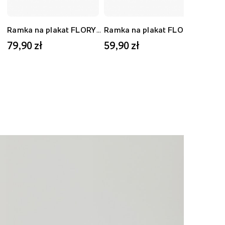
Ramka na plakat FLORYDA AK, czarny, 40x50 cm
Ramka na plakat FLORYDA AD, dębowy, 30x40 cm
79,90 zł
59,90 zł
59,9