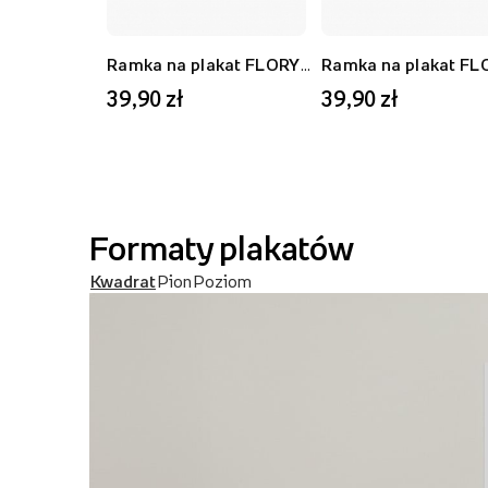
Ramka na plakat FLORYDA AK, czarny, 21x30 cm
39,90 zł
39,90 zł
Formaty plakatów
Kwadrat
Pion
Poziom