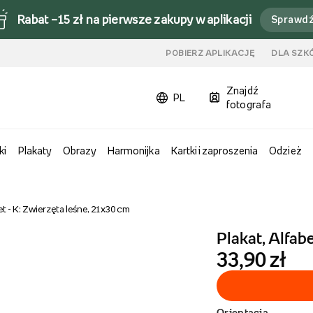
Rabat –15 zł na pierwsze zakupy w aplikacji
Sprawd
u
POBIERZ APLIKACJĘ
DLA SZK
Znajdź
PL
fotografa
ki
Plakaty
Obrazy
Harmonijka
Kartki i zaproszenia
Odzież
et - K: Zwierzęta leśne, 21x30 cm