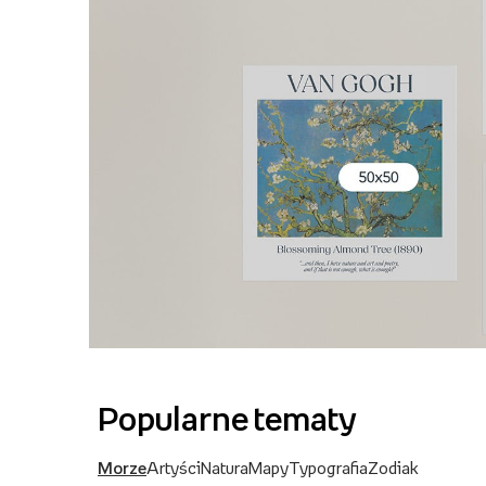
Popularne tematy
Morze
Artyści
Natura
Mapy
Typografia
Zodiak