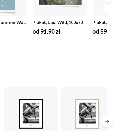
Plakat, Blue Summer Waves, 50x70
Plakat, Las: Wild, 100x70
ł
od 91,90 zł
od 59,90 zł