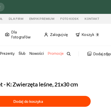
ź
ÓŁ
DLA FIRM
EMPIK PREMIUM
FOTO KIOSK
KONTAKT
Dla
Zaloguj się
Koszyk
0
fotografów
Prezenty
Ślub
Nowości
Promocje
Dodaj zdję