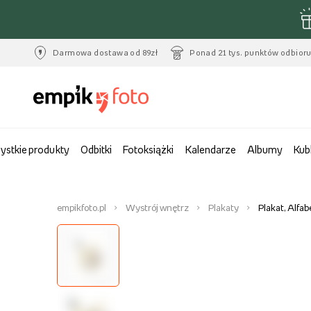
Darmowa dostawa od 89zł
Ponad 21 tys. punktów odbior
ystkie produkty
Odbitki
Fotoksiążki
Kalendarze
Albumy
Kub
empikfoto.pl
Wystrój wnętrz
Plakaty
Plakat, Alfab