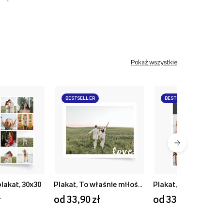
Pokaż wszystkie
BESTSELLER
BESTSELLER
plakat, 30x30
Plakat, To właśnie miłość, 40x30
ł
od 33,90 zł
od 33,90 zł