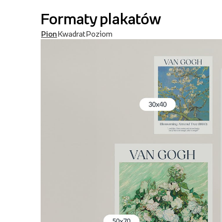
Formaty plakatów
Pion
Kwadrat
Poziom