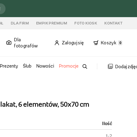
ź
ÓŁ
DLA FIRM
EMPIK PREMIUM
FOTO KIOSK
KONTAKT
Dla
Zaloguj się
Koszyk
0
fotografów
Prezenty
Ślub
Nowości
Promocje
Dodaj zdję