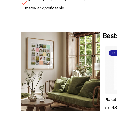
matowe wykończenie
Best
BES
od 33