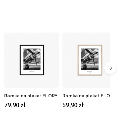
Ramka na plakat FLORYDA AK, czarny, 40x50 cm
Ramka na plakat FLORYDA AD, dębowy, 30x40 cm
79,90 zł
59,90 zł
59,9