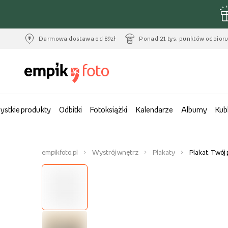
Darmowa dostawa od 89zł
Ponad 21 tys. punktów odbior
ystkie produkty
Odbitki
Fotoksiążki
Kalendarze
Albumy
Kub
empikfoto.pl
Wystrój wnętrz
Plakaty
Plakat, Twój