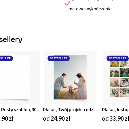
matowe wykończenie
sellery
TSELLER
BESTSELLER
BESTSELLER
Plakat, Pusty szablon, 30x40
Plakat, Twój projekt rodzinny, 20x30
Plakat, Insta
,90 zł
od 24,90 zł
od 33,90 z