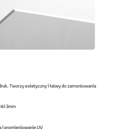
druk. Tworzy estetyczny i łatwy do zamontowania
anki 3mm
a i promieniowanie UV