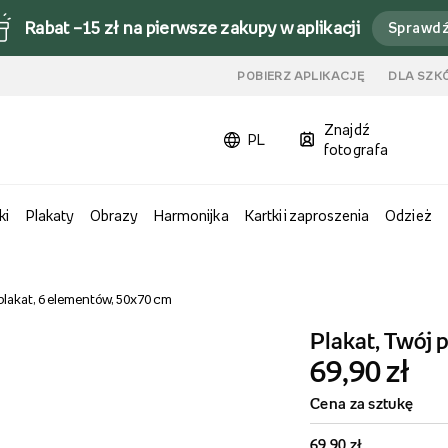
Rabat –15 zł na pierwsze zakupy w aplikacji
Sprawd
u
POBIERZ APLIKACJĘ
DLA SZK
Znajdź
PL
fotografa
ki
Plakaty
Obrazy
Harmonijka
Kartki i zaproszenia
Odzież
 plakat, 6 elementów, 50x70 cm