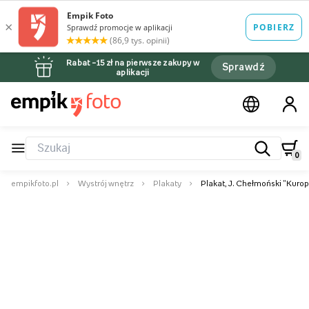
Rabat –15 zł na pierwsze zakupy w
Sprawdź
aplikacji
0
empikfoto.pl
Wystrój wnętrz
Plakaty
Plakat, J. Chełmoński "Kurop