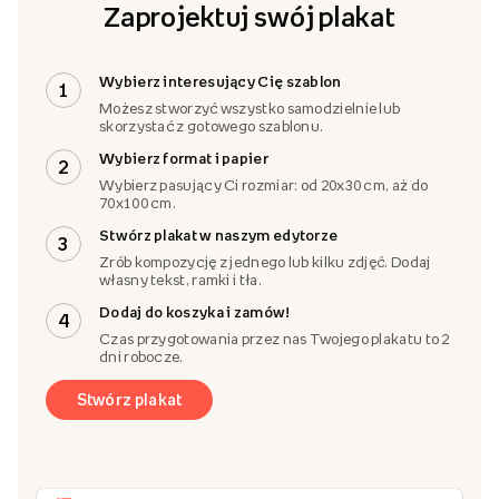
Zaprojektuj swój plakat
Wybierz interesujący Cię szablon
1
Możesz stworzyć wszystko samodzielnie lub
skorzystać z gotowego szablonu.
Wybierz format i papier
2
Wybierz pasujący Ci rozmiar: od 20x30 cm, aż do
70x100 cm.
Stwórz plakat w naszym edytorze
3
Zrób kompozycję z jednego lub kilku zdjęć. Dodaj
własny tekst, ramki i tła.
Dodaj do koszyka i zamów!
4
Czas przygotowania przez nas Twojego plakatu to 2
dni robocze.
Stwórz plakat