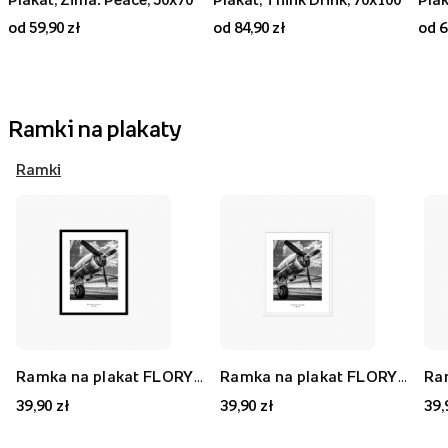
od 59,90 zł
od 84,90 zł
od 6
Ramki na plakaty
Ramki
Ramka na plakat FLORYDA AK, czarny, 21x30 cm
Ramka na plakat FLORYDA AF, biały, 21x30 cm
39,90 zł
39,90 zł
39,