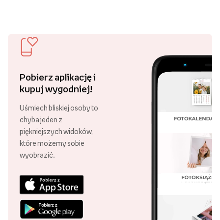
Pobierz aplikację i
kupuj wygodniej!
Uśmiech bliskiej osoby to
chyba jeden z
piękniejszych widoków,
które możemy sobie
wyobrazić.