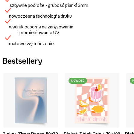
sztywne podłoże - grubość pianki 3mm
nowoczesna technologia druku
wydruk odporny na zarysowania
i promieniowanie UV
matowe wykończenie
Bestsellery
NOWOŚĆ
Plakat, Zima: Peace, 50x70
Plakat, Think Drink, 70x100