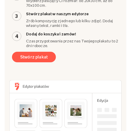
Wybierz pasujący Ci rozmiar: od 20x30 cm, aż do
70x100 cm.
Stwórz plakat w naszym edytorze
3
Zrób kompozycję z jednego lub kilku zdjęć. Dodaj
własny tekst, ramki i tła.
Dodaj do koszyka i zamów!
4
Czas przygotowania przez nas Twojego plakatu to 2
dni robocze.
Stwórz plakat