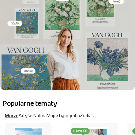
Popularne tematy
Morze
Artyści
Natura
Mapy
Typografia
Zodiak
NOWOŚĆ