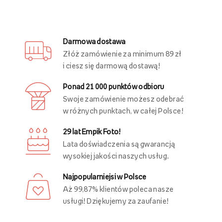
Darmowa dostawa
Złóż zamówienie za minimum 89 zł
i ciesz się darmową dostawą!
Ponad 21 000 punktów odbioru
Swoje zamówienie możesz odebrać
w różnych punktach, w całej Polsce!
29 lat Empik Foto!
Lata doświadczenia są gwarancją
wysokiej jakości naszych usług.
Najpopularniejsi w Polsce
Aż 99,87% klientów poleca nasze
usługi! Dziękujemy za zaufanie!