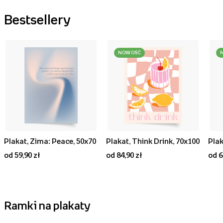
Bestsellery
NOWOŚĆ
Plakat, Zima: Peace, 50x70
Plakat, Think Drink, 70x100
od 59,90 zł
od 84,90 zł
od 6
Ramki na plakaty