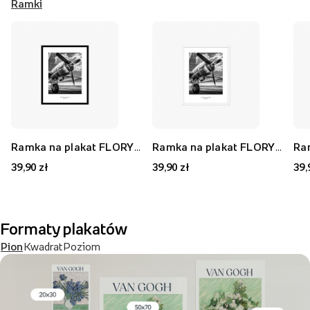
Ramki
Ramka na plakat FLORYDA AK, czarny, 21x30 cm
Ramka na plakat FLORYDA AF, biały, 21x30 cm
39,90 zł
39,90 zł
39,
Formaty plakatów
Pion
Kwadrat
Poziom