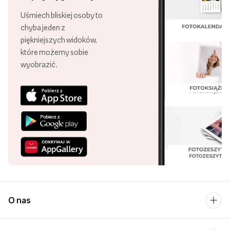
Uśmiech bliskiej osoby to
chyba jeden z
piękniejszych widoków,
które możemy sobie
wyobrazić.
O nas