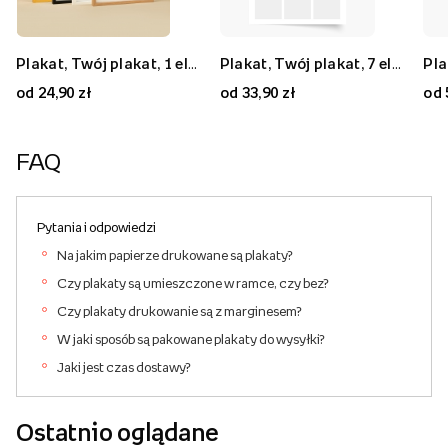
Plakat, Twój plakat, 1 element, 20x30
Plakat, Twój plakat, 9 elementów, 50x50
Plakat, Twój plakat, 1 element, 70x50
Plakat, Twój plakat, 7 elementów, 30x40
Plakat, Twój plakat, 7 elementów, 80x80
Plakat, Twój plakat, 2 elementy, 40x30
od 24,90 zł
od 59,90 zł
od 59,90 zł
od 33,90 zł
od 89,90 zł
od 33,90 zł
od 
FAQ
Pytania i odpowiedzi
Na jakim papierze drukowane są plakaty?
Czy plakaty są umieszczone w ramce, czy bez?
Czy plakaty drukowanie są z marginesem?
W jaki sposób są pakowane plakaty do wysyłki?
Jaki jest czas dostawy?
Ostatnio oglądane