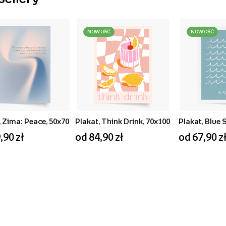
NOWOŚĆ
NOWOŚĆ
, Zima: Peace, 50x70
Plakat, Think Drink, 70x100
,90 zł
od 84,90 zł
od 67,90 z