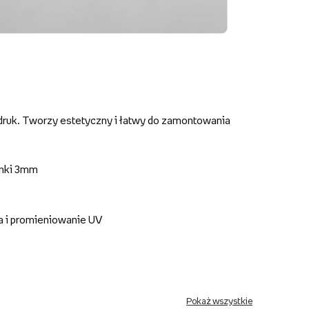
druk. Tworzy estetyczny i łatwy do zamontowania
anki 3mm
a i promieniowanie UV
Pokaż wszystkie