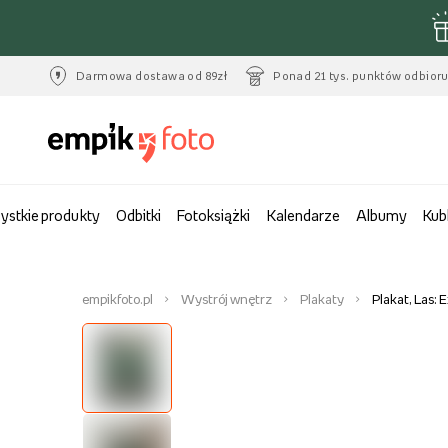
Darmowa dostawa od 89zł
Ponad 21 tys. punktów odbior
ystkie produkty
Odbitki
Fotoksiążki
Kalendarze
Albumy
Kub
empikfoto.pl
Wystrój wnętrz
Plakaty
Plakat, Las: 