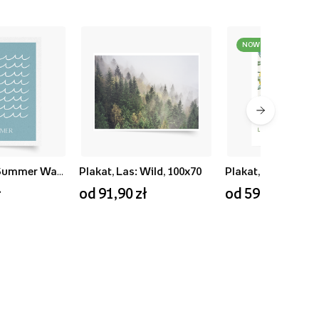
NOWOŚĆ
Plakat, Blue Summer Waves, 50x70
Plakat, Las: Wild, 100x70
ł
od 91,90 zł
od 59,90 zł