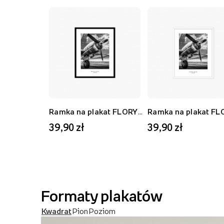
Ramka na plakat FLORYDA AK, czarny, 21x30 cm
39,90 zł
39,90 zł
Formaty plakatów
Kwadrat
Pion
Poziom