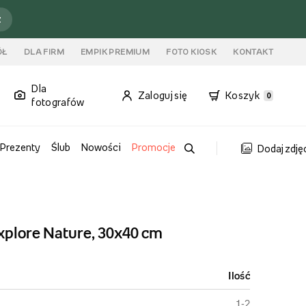
ź
ÓŁ
DLA FIRM
EMPIK PREMIUM
FOTO KIOSK
KONTAKT
Dla
Zaloguj się
Koszyk
0
fotografów
Prezenty
Ślub
Nowości
Promocje
Dodaj zdję