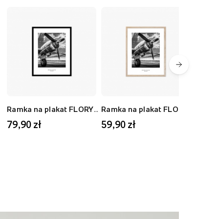
Ramka na plakat FLORYDA AK, czarny, 40x50 cm
Ramka na plakat FLORYDA AD, dębowy, 30x40 cm
79,90 zł
59,90 zł
59,9