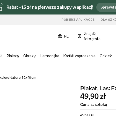
Rabat –15 zł na pierwsze zakupy w aplikacji
Sprawd
u
POBIERZ APLIKACJĘ
DLA SZK
Znajdź
PL
fotografa
ki
Plakaty
Obrazy
Harmonijka
Kartki i zaproszenia
Odzież
Explore Nature, 30x40 cm