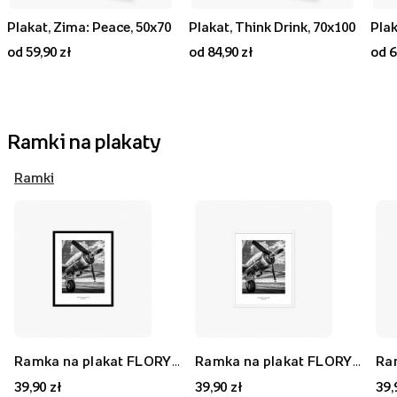
Plakat, Zima: Peace, 50x70
Plakat, Think Drink, 70x100
od 59,90 zł
od 84,90 zł
od 6
Ramki na plakaty
Ramki
Ramka na plakat FLORYDA AK, czarny, 21x30 cm
Ramka na plakat FLORYDA AF, biały, 21x30 cm
39,90 zł
39,90 zł
39,