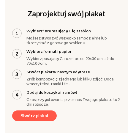
Zaprojektuj swój plakat
Wybierz interesujący Cię szablon
1
Możesz stworzyć wszystko samodzielnie lub
skorzystać z gotowego szablonu.
Wybierz format i papier
2
Wybierz pasujący Ci rozmiar: od 20x30 cm, aż do
70x100 cm.
Stwórz plakat w naszym edytorze
3
Zrób kompozycję z jednego lub kilku zdjęć. Dodaj
własny tekst, ramki i tła.
Dodaj do koszyka i zamów!
4
Czas przygotowania przez nas Twojego plakatu to 2
dni robocze.
Stwórz plakat