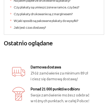
Na jakim papierze drukowane są plakaty?
Czy plakaty są umieszczone w ramce, czy bez?
Czy plakaty drukowanie są z marginesem?
W jaki sposób są pakowane plakaty do wysyłki?
Jaki jest czas dostawy?
Ostatnio oglądane
Darmowa dostawa
Złóż zamówienie za minimum 89 zł
i ciesz się darmową dostawą!
Ponad 21 000 punktów odbioru
Swoje zamówienie możesz odebrać
w różnych punktach, w całej Polsce!