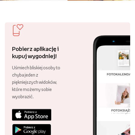
Pobierz aplikację i
kupuj wygodniej!
Uśmiech bliskiej osoby to
chyba jeden z
piękniejszych widoków,
które możemy sobie
wyobrazić.