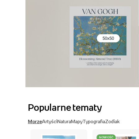
Popularne tematy
Morze
Artyści
Natura
Mapy
Typografia
Zodiak
NOWOŚĆ