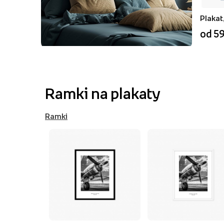
Plakat
od 59
Ramki na plakaty
Ramki