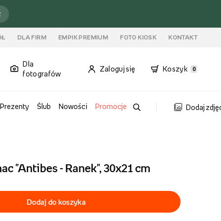
ź
ÓŁ
DLA FIRM
EMPIK PREMIUM
FOTO KIOSK
KONTAKT
Dla
Zaloguj się
Koszyk
0
fotografów
Prezenty
Ślub
Nowości
Promocje
Dodaj zdję