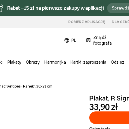
Rabat –15 zł na pierwsze zakupy w aplikacji
Sprawd
u
POBIERZ APLIKACJĘ
DLA SZK
Znajdź
PL
fotografa
ki
Plakaty
Obrazy
Harmonijka
Kartki i zaproszenia
Odzież
gnac "Antibes - Ranek", 30x21 cm