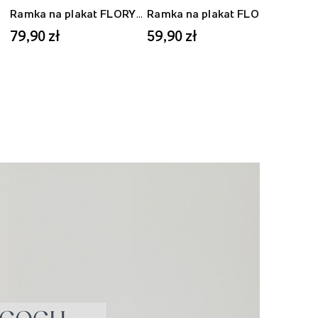
Ramka na plakat FLORYDA AK, czarny, 40x50 cm
Ramka na plakat FLORYDA AD, dębowy, 30x40 cm
79,90 zł
59,90 zł
59,9