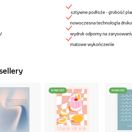
sztywne podłoże - grubość pi
nowoczesna technologia druku
UV
wydruk odporny na zarysowani
matowe wykończenie
sellery
NOWOŚĆ
NOWOŚĆ