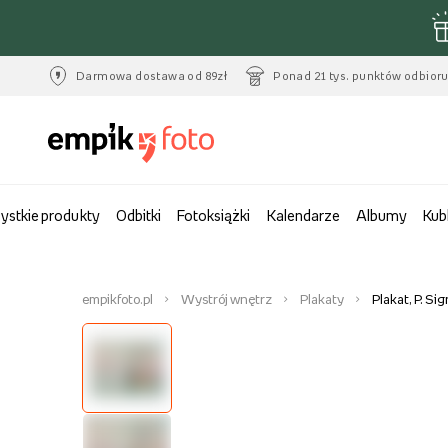
Darmowa dostawa od 89zł
Ponad 21 tys. punktów odbior
ystkie produkty
Odbitki
Fotoksiążki
Kalendarze
Albumy
Kub
empikfoto.pl
Wystrój wnętrz
Plakaty
Plakat, P. Si