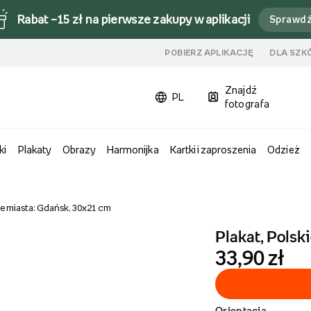
Rabat –15 zł na pierwsze zakupy w aplikacji
Sprawd
u
POBIERZ APLIKACJĘ
DLA SZK
Znajdź
PL
fotografa
ki
Plakaty
Obrazy
Harmonijka
Kartki i zaproszenia
Odzież
kie miasta: Gdańsk, 30x21 cm