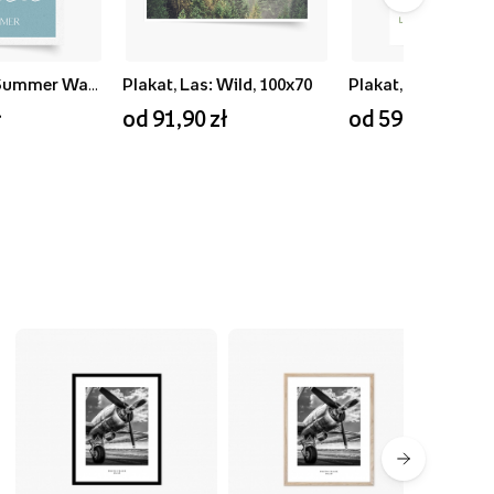
Plakat, Blue Summer Waves, 50x70
Plakat, Las: Wild, 100x70
ł
od 91,90 zł
od 59,90 zł