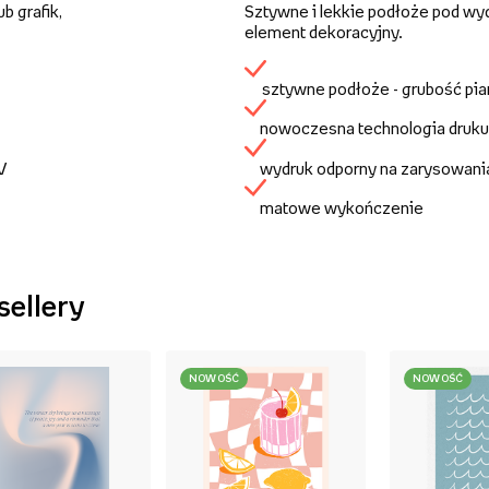
b grafik,
Sztywne i lekkie podłoże pod wy
element dekoracyjny.
sztywne podłoże - grubość pi
nowoczesna technologia druku
UV
wydruk odporny na zarysowani
matowe wykończenie
sellery
NOWOŚĆ
NOWOŚĆ