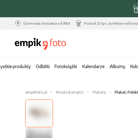
Darmowa dostawa od 89zł
Ponad 21 tys. punktów odbior
ystkie produkty
Odbitki
Fotoksiążki
Kalendarze
Albumy
Kub
empikfoto.pl
Wystrój wnętrz
Plakaty
Plakat, Pols