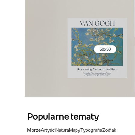
Popularne tematy
Morze
Artyści
Natura
Mapy
Typografia
Zodiak