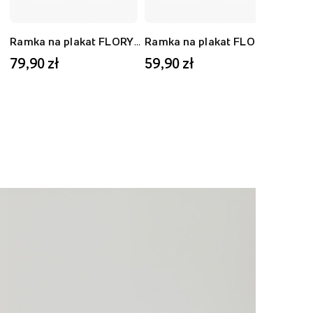
Ramka na plakat FLORYDA AK, czarny, 40x50 cm
Ramka na plakat FLORYDA AD, dębowy, 30x40 cm
79,90 zł
59,90 zł
59,9