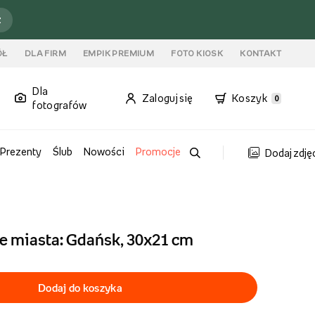
ź
ÓŁ
DLA FIRM
EMPIK PREMIUM
FOTO KIOSK
KONTAKT
Dla
Zaloguj się
Koszyk
0
fotografów
Prezenty
Ślub
Nowości
Promocje
Dodaj zdję