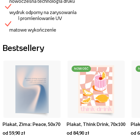
nowoczesna technologia druku
wydruk odporny na zarysowania
i promieniowanie UV
matowe wykończenie
Bestsellery
NOWOŚĆ
Plakat, Zima: Peace, 50x70
Plakat, Think Drink, 70x100
od 59,90 zł
od 84,90 zł
od 6