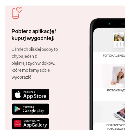
Pobierz aplikację i
kupuj wygodniej!
Uśmiech bliskiej osoby to
chyba jeden z
piękniejszych widoków,
które możemy sobie
wyobrazić.