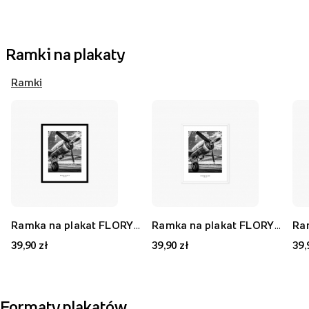
Ramki na plakaty
Ramki
Ramka na plakat FLORYDA AK, czarny, 21x30 cm
Ramka na plakat FLORYDA AF, biały, 21x30 cm
39,90 zł
39,90 zł
39,
Formaty plakatów