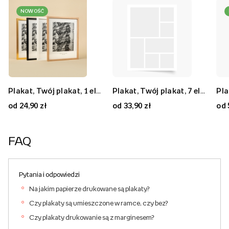
NOWOŚĆ
Plakat, Twój plakat, 1 element, 20x30
Plakat, Twój plakat, 9 elementów, 50x50
Plakat, Twój plakat, 1 element, 70x50
Plakat, Twój plakat, 7 elementów, 30x40
Plakat, Twój plakat, 7 elementów, 80x80
Plakat, Twój plakat, 2 elementy, 40x30
od 24,90 zł
od 59,90 zł
od 59,90 zł
od 33,90 zł
od 89,90 zł
od 33,90 zł
od 
FAQ
Pytania i odpowiedzi
Na jakim papierze drukowane są plakaty?
Czy plakaty są umieszczone w ramce, czy bez?
Czy plakaty drukowanie są z marginesem?