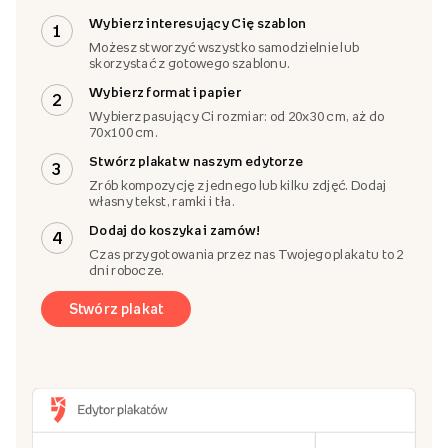
Wybierz interesujący Cię szablon
1
Możesz stworzyć wszystko samodzielnie lub
skorzystać z gotowego szablonu.
Wybierz format i papier
2
Wybierz pasujący Ci rozmiar: od 20x30 cm, aż do
70x100 cm.
Stwórz plakat w naszym edytorze
3
Zrób kompozycję z jednego lub kilku zdjęć. Dodaj
własny tekst, ramki i tła.
Dodaj do koszyka i zamów!
4
Czas przygotowania przez nas Twojego plakatu to 2
dni robocze.
Stwórz plakat