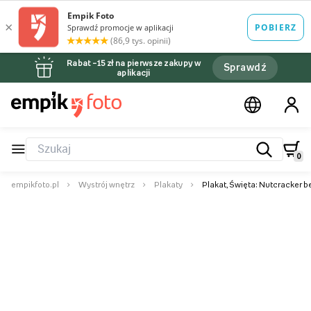
Rabat –15 zł na pierwsze zakupy w
Sprawdź
aplikacji
0
empikfoto.pl
Wystrój wnętrz
Plakaty
Plakat, Święta: Nutcracker b