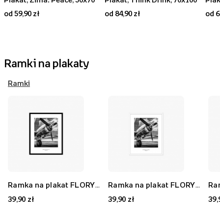
od 59,90 zł
od 84,90 zł
od 6
Ramki na plakaty
Ramki
Ramka na plakat FLORYDA AK, czarny, 21x30 cm
Ramka na plakat FLORYDA AF, biały, 21x30 cm
39,90 zł
39,90 zł
39,