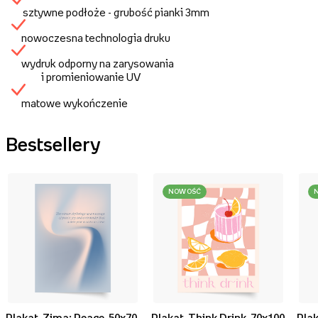
sztywne podłoże - grubość pianki 3mm
nowoczesna technologia druku
wydruk odporny na zarysowania
i promieniowanie UV
matowe wykończenie
Bestsellery
NOWOŚĆ
Plakat, Zima: Peace, 50x70
Plakat, Think Drink, 70x100