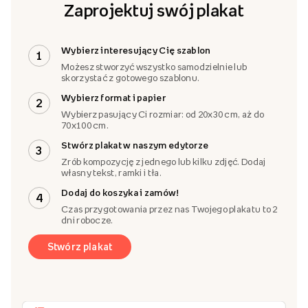
Zaprojektuj swój plakat
Wybierz interesujący Cię szablon
1
Możesz stworzyć wszystko samodzielnie lub
skorzystać z gotowego szablonu.
Wybierz format i papier
2
Wybierz pasujący Ci rozmiar: od 20x30 cm, aż do
70x100 cm.
Stwórz plakat w naszym edytorze
3
Zrób kompozycję z jednego lub kilku zdjęć. Dodaj
własny tekst, ramki i tła.
Dodaj do koszyka i zamów!
4
Czas przygotowania przez nas Twojego plakatu to 2
dni robocze.
Stwórz plakat