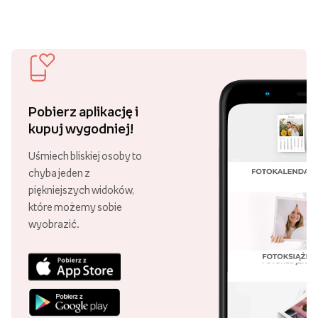
Pobierz aplikację i
kupuj wygodniej!
Uśmiech bliskiej osoby to
chyba jeden z
piękniejszych widoków,
które możemy sobie
wyobrazić.