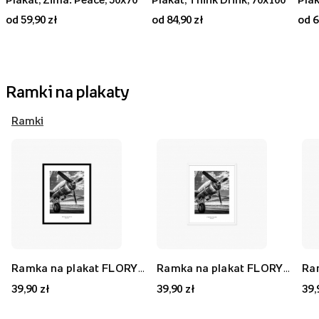
od 59,90 zł
od 84,90 zł
od 6
Ramki na plakaty
Ramki
Ramka na plakat FLORYDA AK, czarny, 21x30 cm
Ramka na plakat FLORYDA AF, biały, 21x30 cm
39,90 zł
39,90 zł
39,