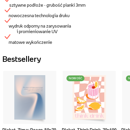
sztywne podłoże - grubość pianki 3mm
nowoczesna technologia druku
wydruk odporny na zarysowania
i promieniowanie UV
matowe wykończenie
Bestsellery
NOWOŚĆ
Plakat, Zima: Peace, 50x70
Plakat, Think Drink, 70x100