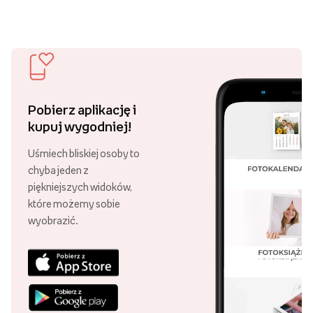
Pobierz aplikację i
kupuj wygodniej!
Uśmiech bliskiej osoby to
chyba jeden z
piękniejszych widoków,
które możemy sobie
wyobrazić.