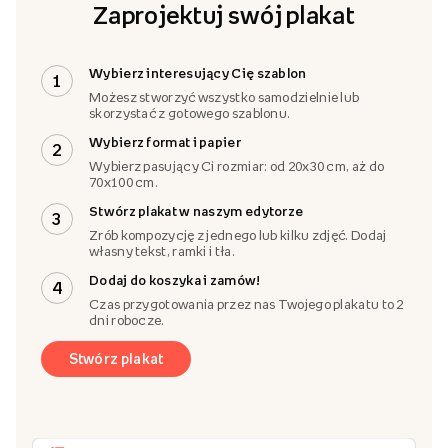
Zaprojektuj swój plakat
Wybierz interesujący Cię szablon
1
Możesz stworzyć wszystko samodzielnie lub
skorzystać z gotowego szablonu.
Wybierz format i papier
2
Wybierz pasujący Ci rozmiar: od 20x30 cm, aż do
70x100 cm.
Stwórz plakat w naszym edytorze
3
Zrób kompozycję z jednego lub kilku zdjęć. Dodaj
własny tekst, ramki i tła.
Dodaj do koszyka i zamów!
4
Czas przygotowania przez nas Twojego plakatu to 2
dni robocze.
Stwórz plakat